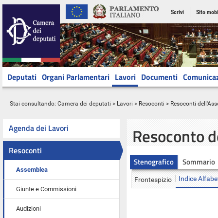
Scrivi
Sito mobi
Deputati
Organi Parlamentari
Lavori
Documenti
Comunica
Stai consultando:
Camera dei deputati
>
Lavori
>
Resoconti
>
Resoconti dell'As
Agenda dei Lavori
Resoconto d
Resoconti
Stenografico
Sommario
Assemblea
Indice Alfabe
Frontespizio
Giunte e Commissioni
Audizioni