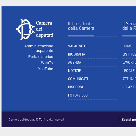
Il Presidente
Il Sen
della Camera
della 
Amministrazione
VAI AL SITO
HOME
trasparente
BIOGRAFIA
L'ISTITU
Portale storico
AGENDA
LAVORI 
WebTv
YouTube
NOTIZIE
LEGGI E
COMUNICATI
ATTUALI
DISCORSI
RELAZIO
FOTO/VIDEO
Social m
Camera dei deputati © Tutti i diritti riservati