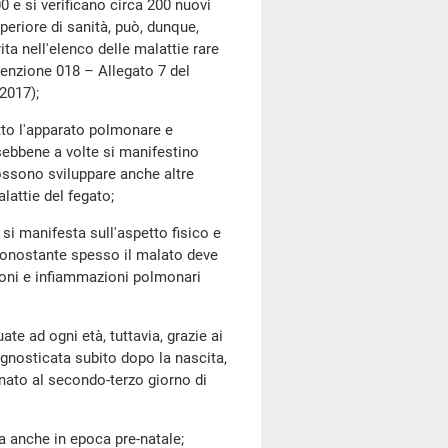
 si verificano circa 200 nuovi
uperiore di sanità, può, dunque,
ta nell'elenco delle malattie rare
senzione 018 – Allegato 7 del
2017);
o l'apparato polmonare e
sebbene a volte si manifestino
possono sviluppare anche altre
lattie del fegato;
i manifesta sull'aspetto fisico e
 nonostante spesso il malato deve
zioni e infiammazioni polmonari
ad ogni età, tuttavia, grazie ai
iagnosticata subito dopo la nascita,
onato al secondo-terzo giorno di
 anche in epoca pre-natale;