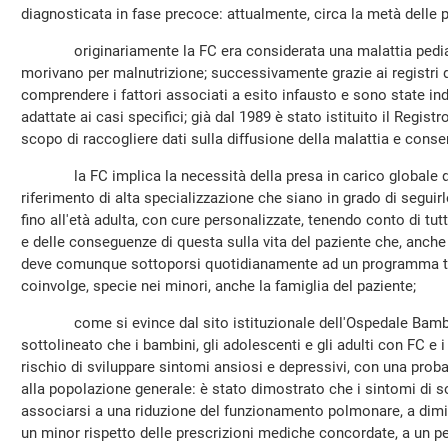
diagnosticata in fase precoce: attualmente, circa la metà delle p
originariamente la FC era considerata una malattia pediatri
morivano per malnutrizione; successivamente grazie ai registri d
comprendere i fattori associati a esito infausto e sono state ind
adattate ai casi specifici; già dal 1989 è stato istituito il Registr
scopo di raccogliere dati sulla diffusione della malattia e conse
la FC implica la necessità della presa in carico globale del
riferimento di alta specializzazione che siano in grado di seguirlo
fino all'età adulta, con cure personalizzate, tenendo conto di tut
e delle conseguenze di questa sulla vita del paziente che, anche 
deve comunque sottoporsi quotidianamente ad un programma t
coinvolge, specie nei minori, anche la famiglia del paziente;
come si evince dal sito istituzionale dell'Ospedale Bambin 
sottolineato che i bambini, gli adolescenti e gli adulti con FC e 
rischio di sviluppare sintomi ansiosi e depressivi, con una proba
alla popolazione generale: è stato dimostrato che i sintomi di 
associarsi a una riduzione del funzionamento polmonare, a dim
un minor rispetto delle prescrizioni mediche concordate, a un p