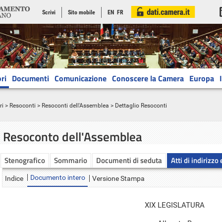
Scrivi
Sito mobile
EN
FR
ri
Documenti
Comunicazione
Conoscere la Camera
Europa
ri
>
Resoconti
>
Resoconti dell'Assemblea
> Dettaglio Resoconti
Resoconto dell'Assemblea
Stenografico
Sommario
Documenti di seduta
Atti di indirizzo
Documento intero
Indice
Versione Stampa
XIX LEGISLATURA