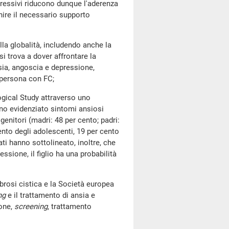
pressivi riducono dunque l'aderenza
nire il necessario supporto
globalità, includendo anche la
i trova a dover affrontare la
sia, angoscia e depressione,
a persona con FC;
ical Study attraverso uno
nno evidenziato sintomi ansiosi
 genitori (madri: 48 per cento; padri:
cento degli adolescenti, 19 per cento
ati hanno sottolineato, inoltre, che
sione, il figlio ha una probabilità
osi cistica e la Società europea
ng
e il trattamento di ansia e
ione,
screening
, trattamento