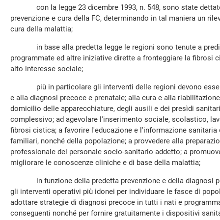
con la legge 23 dicembre 1993, n. 548, sono state dettate d
prevenzione e cura della FC, determinando in tal maniera un rile
cura della malattia;
in base alla predetta legge le regioni sono tenute a predispo
programmate ed altre iniziative dirette a fronteggiare la fibrosi c
alto interesse sociale;
più in particolare gli interventi delle regioni devono essere 
e alla diagnosi precoce e prenatale; alla cura e alla riabilitazion
domicilio delle apparecchiature, degli ausili e dei presìdi sanitar
complessivo; ad agevolare l'inserimento sociale, scolastico, lavo
fibrosi cistica; a favorire l'educazione e l'informazione sanitaria
familiari, nonché della popolazione; a provvedere alla preparazi
professionale del personale socio-sanitario addetto; a promuove
migliorare le conoscenze cliniche e di base della malattia;
in funzione della predetta prevenzione e della diagnosi pre
gli interventi operativi più idonei per individuare le fasce di pop
adottare strategie di diagnosi precoce in tutti i nati e programmar
conseguenti nonché per fornire gratuitamente i dispositivi sanita