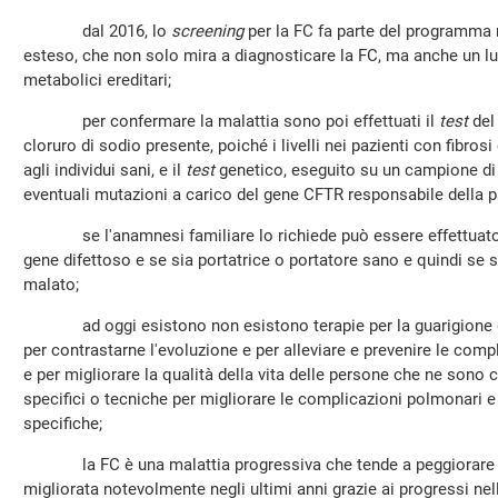
dal 2016, lo
screening
per la FC fa parte del programma 
esteso, che non solo mira a diagnosticare la FC, ma anche un lun
metabolici ereditari;
per confermare la malattia sono poi effettuati il
test
del 
cloruro di sodio presente, poiché i livelli nei pazienti con fibrosi
agli individui sani, e il
test
genetico, eseguito su un campione di s
eventuali mutazioni a carico del gene CFTR responsabile della p
se l'anamnesi familiare lo richiede può essere effettuato
gene difettoso e se sia portatrice o portatore sano e quindi se si
malato;
ad oggi esistono non esistono terapie per la guarigione defi
per contrastarne l'evoluzione e per alleviare e prevenire le comp
e per migliorare la qualità della vita delle persone che ne sono
specifici o tecniche per migliorare le complicazioni polmonari e
specifiche;
la FC è una malattia progressiva che tende a peggiorare col
migliorata notevolmente negli ultimi anni grazie ai progressi nel