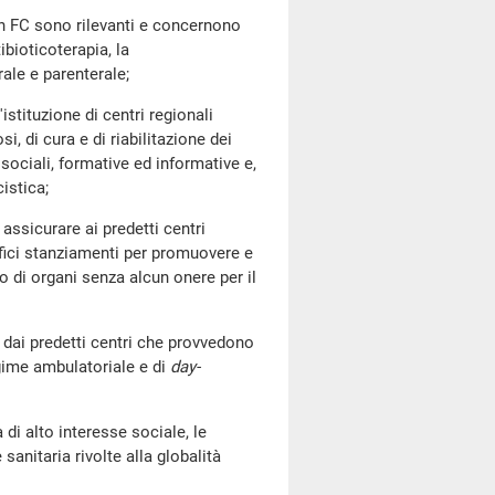
 FC sono rilevanti e concernono
ibioticoterapia, la
rale e parenterale;
tituzione di centri regionali
i, di cura e di riabilitazione dei
sociali, formative ed informative e,
istica;
sicurare ai predetti centri
ifici stanziamenti per promuovere e
to di organi senza alcun onere per il
i predetti centri che provvedono
regime ambulatoriale e di
day-
 alto interesse sociale, le
anitaria rivolte alla globalità