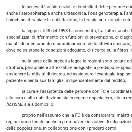
le necessità assistenziali e domiciliari delle persone con
anche l'aerosolterapia anche ultrasonica, l'ossigenoterapia, l'ant
fisiochinesiterapia e la riabilitazione, la terapia nutrizionale ente
la legge n. 548 del 1993 ha consentito, tra l'altro, anche l'is
specializzati di riferimento con funzioni di prevenzione, di diagnos
malati, di orientamento e coordinamento delle attività sanitarie, 
dove ne esistano le condizioni adeguate, di ricerca sulla fibrosi c
sulla base della predetta legge le regioni sono tenute ad as
strutture, personale e attrezzature adeguate, a predisporre spec
sostenere le attività di ricerca, ad assicurare l'eventuale trapian
paziente e per la sua famiglia, indipendentemente dal reddito;
la cura e l'assistenza delle persone con FC è coordinata da
alla cura e alla riabilitazione sia in regime ospedaliero, sia in 
hospital
, sia a domicilio;
proprio nell'assunto che la FC è da considerarsi malattia di
regioni sono tenute anche a promuovere iniziative di educazione s
della popolazione, in collaborazione con i predetti centri;