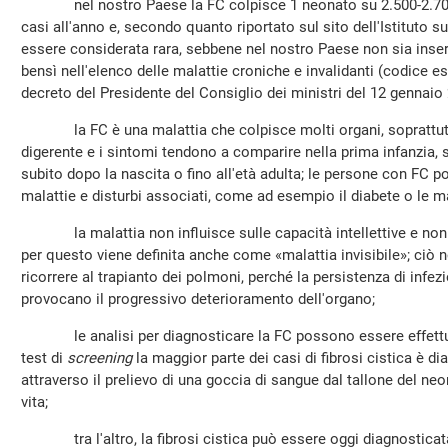
nel nostro Paese la FC colpisce 1 neonato su 2.500-2.700 e
casi all'anno e, secondo quanto riportato sul sito dell'Istituto s
essere considerata rara, sebbene nel nostro Paese non sia inseri
bensì nell'elenco delle malattie croniche e invalidanti (codice e
decreto del Presidente del Consiglio dei ministri del 12 gennaio 
la FC è una malattia che colpisce molti organi, soprattutt
digerente e i sintomi tendono a comparire nella prima infanzia, 
subito dopo la nascita o fino all'età adulta; le persone con FC 
malattie e disturbi associati, come ad esempio il diabete o le ma
la malattia non influisce sulle capacità intellettive e non s
per questo viene definita anche come «malattia invisibile»; ciò
ricorrere al trapianto dei polmoni, perché la persistenza di infe
provocano il progressivo deterioramento dell'organo;
le analisi per diagnosticare la FC possono essere effettuate 
test di
screening
la maggior parte dei casi di fibrosi cistica è d
attraverso il prelievo di una goccia di sangue dal tallone del ne
vita;
tra l'altro, la fibrosi cistica può essere oggi diagnosticata