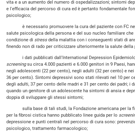
vita e a un aumento del numero di ospedalizzazioni; sintomi de
e l'efficacia del percorso di cura ed è pertanto fondamentale for
psicologico;
è necessario promuovere la cura del paziente con FC nella 
salute psicologica della persona e del suo nucleo familiare che s
condizione di
stress
della malattia con i conseguenti stati di an
finendo non di rado per criticizzare ulteriormente la salute dell
i dati pubblicati dall'International Depression Epidemiolog
screening
su circa 4.000 pazienti e 6.000 genitori in 9 Paesi, ha
negli adolescenti (22 per cento), negli adulti (32 per cento) e nei
36 per cento). Sintomi depressivi sono stati rilevati nel 10 per 
degli adulti, 37 per cento delle madri e 31 per cento dei padri; i d
quando un genitore di un adolescente ha sintomi di ansia e depres
doppia di sviluppare gli stessi sintomi;
sulla base di tali studi, la Fondazione americana per la fibr
per la fibrosi cistica hanno pubblicato linee guida per lo
screeni
depressione e punti centrali nel percorso di cura sono: prevenz
psicologico, trattamento farmacologico;