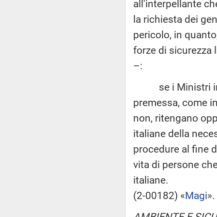
all'interpellante c
la richiesta dei gen
pericolo, in quanto,
forze di sicurezza 
–:
se i Ministri int
premessa, come int
non, ritengano op
italiane della nece
procedure al fine d
vita di persone che
italiane.
(2-00182) «
Magi
».
AMBIENTE E SIC