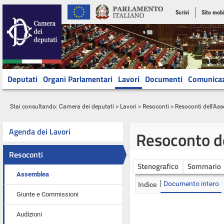
Scrivi
Sito mobi
Deputati
Organi Parlamentari
Lavori
Documenti
Comunica
Stai consultando:
Camera dei deputati
>
Lavori
>
Resoconti
>
Resoconti dell'As
Agenda dei Lavori
Resoconto d
Resoconti
Stenografico
Sommario
Assemblea
Documento intero
Indice
Giunte e Commissioni
Audizioni