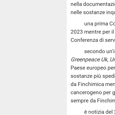
nella documentazio
nelle sostanze inqu
una prima Conferen
2023 mentre per il
Conferenza di servi
secondo un'inchie
Greenpeace Uk
,
U
Paese europeo pe
sostanze più spedite
da Finchimica ment
cancerogeno per gli
sempre da Finchim
è notizia del 24