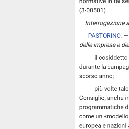
normative in tal s
(3-00501)
Interrogazione a 
PASTORINO
. 
delle imprese e del
il cosiddetto «Pia
durante la campagna
scorso anno;
più volte tale pr
Consiglio, anche i
programmatiche del
come un «modello v
europea e nazioni 