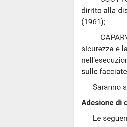
diritto alla d
(1961);
CAPARVI e 
sicurezza e l
nell'esecuzion
sulle facciate
Saranno sta
Adesione di d
Le seguenti 