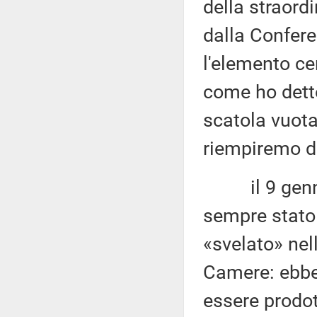
della straord
dalla Confere
l'elemento ce
come ho detto
scatola vuota,
riempiremo di
il 9 gennaio
sempre stato 
«svelato» nell
Camere: ebbe
essere prodot