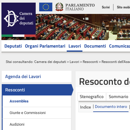
Scrivi
Sito mobi
Deputati
Organi Parlamentari
Lavori
Documenti
Comunica
Stai consultando:
Camera dei deputati
>
Lavori
>
Resoconti
>
Resoconti dell'As
Agenda dei Lavori
Resoconto d
Resoconti
Stenografico
Sommario
Assemblea
Documento intero
Indice
Giunte e Commissioni
Audizioni