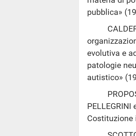
materia di pol
pubblica» (19
CALDERONE e
organizzazion
evolutiva e a
patologie neu
autistico» (1
PROPOSTA 
PELLEGRINI ed
Costituzione i
SCOTTO ed a