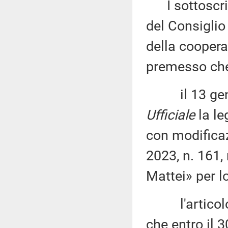
I sottoscritt
del Consiglio 
della coopera
premesso ch
il 13 genna
Ufficiale
la le
con modificaz
2023, n. 161,
Mattei» per lo
l'articolo 5
che entro il 