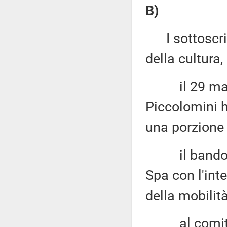
B)
I sottoscritt
della cultura
,
il 29 maggi
Piccolomini h
una porzione 
il bando ri
Spa con l'int
della mobilità
al comitato 