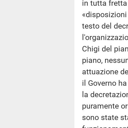
in tutta fret
«disposizioni 
testo del dec
l'organizzazi
Chigi del pia
piano, nessun
attuazione d
il Governo ha
la decretazio
puramente ord
sono state st