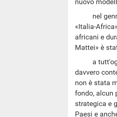
nuovo modello
nel gennaio
«Italia-Afric
africani e dur
Mattei» è sta
a tutt'oggi 
davvero conte
non è stata 
fondo, alcun p
strategica e g
Paesi e anch