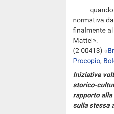
quando il G
normativa dal
finalmente al
Mattei».
(2-00413) «
B
Procopio
,
Bol
Iniziative vol
storico-cultu
rapporto alla
sulla stessa 