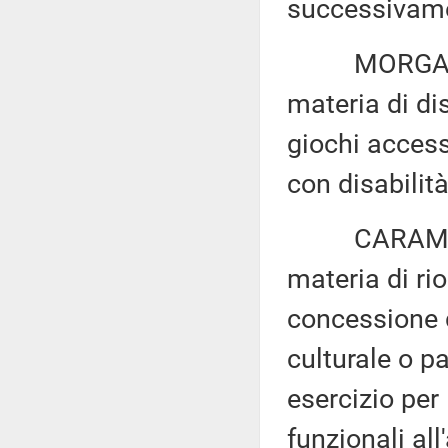
successivame
MORGANTE ed
materia di dis
giochi access
con disabilit
CARAMANNA e
materia di rio
concessione d
culturale o p
esercizio per 
funzionali all