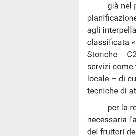
già nel pare
pianificazion
agli interpell
classificata «
Storiche – C2
servizi come v
locale – di cu
tecniche di a
per la reali
necessaria l'a
dei fruitori d