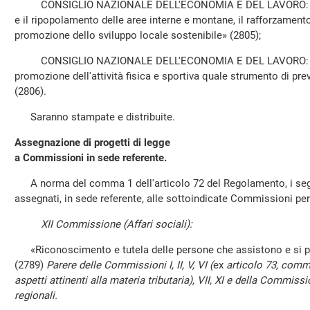
CONSIGLIO NAZIONALE DELL'ECONOMIA E DEL LAVORO: «Disp
e il ripopolamento delle aree interne e montane, il rafforzamento 
promozione dello sviluppo locale sostenibile» (2805);
CONSIGLIO NAZIONALE DELL'ECONOMIA E DEL LAVORO: «Dis
promozione dell'attività fisica e sportiva quale strumento di pre
(2806).
Saranno stampate e distribuite.
Assegnazione di progetti di legge
a Commissioni in sede referente.
A norma del comma 1 dell'articolo 72 del Regolamento, i segu
assegnati, in sede referente, alle sottoindicate Commissioni pe
XII Commissione (Affari sociali):
«Riconoscimento e tutela delle persone che assistono e si pr
(2789)
Parere delle Commissioni I, II, V, VI (
ex
articolo 73, comm
aspetti attinenti alla materia tributaria), VII, XI e della Commis
regionali.