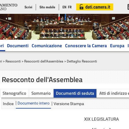
Scrivi
Sito mobile
EN
FR
ri
Documenti
Comunicazione
Conoscere la Camera
Europa
ri
>
Resoconti
>
Resoconti dell'Assemblea
> Dettaglio Resoconti
Resoconto dell'Assemblea
Stenografico
Sommario
Documenti di seduta
Atti di indirizzo
Documento intero
Indice
Versione Stampa
XIX LEGISLATURA