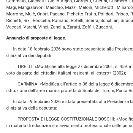
Gemmato, Giachetti, Giglio Vigna, Giorgetti, Guerini, Gusmeroli, L
Magi, Mangialavori, Maschio, Mazzi, Meloni, Michelotti, Minardo,
Morrone, Mulè, Onori, Pagano, Pichetto Fratin, Polidori, Prisco, R
Richetti, Rixi, Roccella, Romano, Rotelli, Scerra, Schullian, Sirac
Vaccari, Varchi, Vinci, Zanella, Zaratti, Zoffili, Zucconi.
Annunzio di proposte di legge.
In data 18 febbraio 2026 sono state presentate alla Presidenz
d'iniziativa dei deputati:
TIRELLI: «Modifiche alla legge 27 dicembre 2001, n. 459, in ma
voto da parte dei cittadini italiani residenti all'estero» (2802);
CARMINA: «Modifica all'articolo 36 della legge 6 dicembre 19
istituzione dell'area marina protetta di Scala dei Turchi, Punta B
In data 19 febbraio 2026 è stata presentata alla Presidenza l
d'iniziativa della deputata:
PROPOSTA DI LEGGE COSTITUZIONALE BOSCHI: «Modifica all'
in materia di educazione e avviamento professionale delle perso