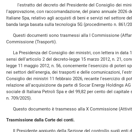
l'estratto del decreto del Presidente del Consiglio dei minis
l'approvazione, con raccomandazione, del piano annuale 2026 del
Italiane Spa, relativo agli acquisti di beni e servizi nel settore 
banda larga basata sulla tecnologia 5G (procedimento n. 861/20
Questi documenti sono trasmessi alla I Commissione (Affari co
Commissione (Trasporti).
La Presidenza del Consiglio dei ministri, con lettera in data 1
sensi dell'articolo 2 del decreto-legge 15 marzo 2012, n. 21, conv
legge 11 maggio 2012, n. 56, concernente l'esercizio di poteri spec
nei settori dell'energia, dei trasporti e delle comunicazioni, l'es
Consiglio dei ministri 11 febbraio 2026, recante l'esercizio di pot
relazione all'acquisizione da parte di Socar Energy Holdings AG 
sociale di Italiana Petroli Spa e del 99,82 per cento del capital
n. 709/2025).
Questo documento è trasmesso alla X Commissione (Attività 
Trasmissione dalla Corte dei conti.
Il Presidente aggiunto della Sezione del controllo sugli enti del