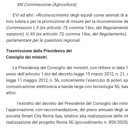
XIII Commissione (Agricoltura):
EVI ed altri: «Riconoscimento degli equidi come animali di aff
loro tutela e per la promozione di misure per la riconversione d
Commissioni I, II (ex articolo 73, comma 1-
bis
, del Regolamento,
sanzioni), V, XII (ex articolo 73, comma 1-
bis
, del Regolamento),
parlamentare per le questioni regionali.
Trasmissione dalla Presidenza del
Consiglio dei ministri.
La Presidenza del Consiglio dei ministri, con lettere in data 1
sensi dell'articolo 1-
bis
del decreto-legge 15 marzo 2012, n. 21, c
legge 11 maggio 2012, n. 56, concernente l'esercizio di poteri spec
comunicazione elettronica a banda larga con tecnologia 5G, bas
attivi:
l'estratto del decreto del Presidente del Consiglio dei minis
l'approvazione, con raccomandazione, del piano annuale degli ac
società Smart City Roma Spa, relativo alla realizzazione delle inf
realizzazione del progetto Roma 5G (procedimento n. 859/2025)