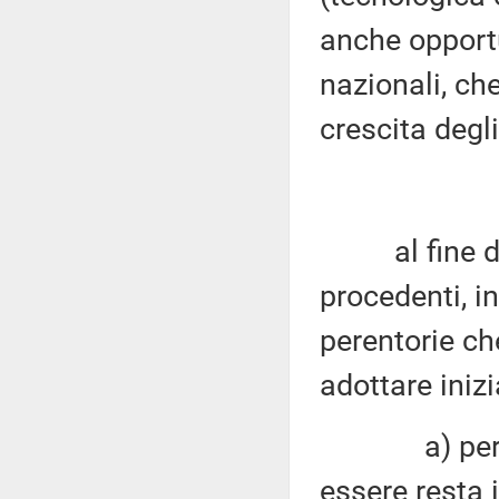
anche opportu
nazionali, ch
crescita degli
al fine di a
procedenti, i
perentorie c
adottare iniz
a) per le ga
essere resta 