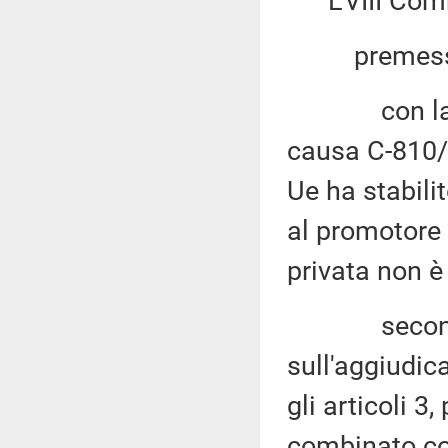
L'VIII Co
premesso
con la sent
causa C-810
Ue ha stabilit
al promotore 
privata non è
secondo la 
sull'aggiudic
gli articoli 3
combinato con