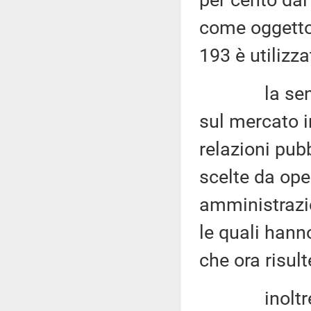
per cento da
come oggetto 
193 è utilizza
la sentenza
sul mercato i
relazioni pubb
scelte da ope
amministrazio
le quali hanno
che ora risult
inoltre, si 