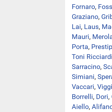
Fornaro
,
Foss
Graziano
,
Gri
Lai
,
Laus
,
Ma
Mauri
,
Merol
Porta
,
Presti
Toni Ricciard
Sarracino
,
Sc
Simiani
,
Sper
Vaccari
,
Vigg
Borrelli
,
Dori
,
Aiello
,
Alifan