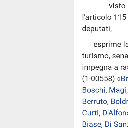
visto l'arti
l'articolo 11
deputati,
esprime la p
turismo, sena
impegna a ras
(1-00558) «
B
Boschi
,
Magi
Berruto
,
Boldr
Curti
,
D'Alfon
Biase
,
Di San