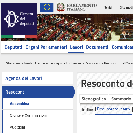
Scrivi
Sito mobi
Deputati
Organi Parlamentari
Lavori
Documenti
Comunica
Stai consultando:
Camera dei deputati
>
Lavori
>
Resoconti
>
Resoconti dell'As
Agenda dei Lavori
Resoconto d
Resoconti
Stenografico
Sommario
Assemblea
Documento intero
Indice
Giunte e Commissioni
Audizioni