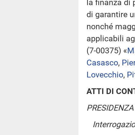
la finanza di 
di garantire 
nonché maggio
applicabili ag
(7-00375) «
Ma
Casasco
,
Pie
Lovecchio
,
Pi
ATTI DI CO
PRESIDENZA 
Interrogazi