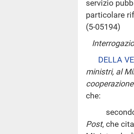
servizio pubbl
particolare r
(5-05194)
Interrogazio
DELLA V
ministri, al Mi
cooperazione 
che:
secondo il 
Post
, che cit