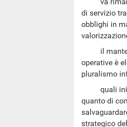
va rimarcato
di servizio tr
obblighi in ma
valorizzazione
il mantenime
operative è e
pluralismo in
quali inizia
quanto di com
salvaguardare
strategico del