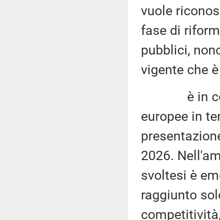
vuole riconosc
fase di rifor
pubblici, non
vigente che è
è in corso 
europee in te
presentazione
2026. Nell'am
svoltesi è em
raggiunto solo
competitività,