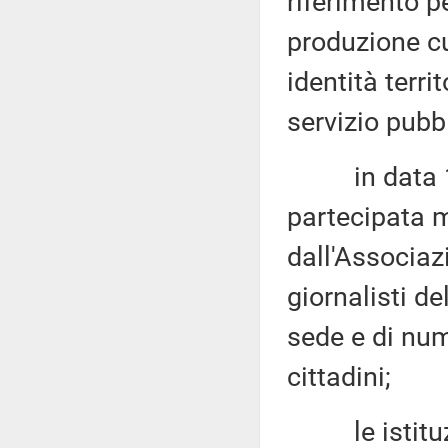
riferimento pe
produzione cu
identità terri
servizio pubbl
in data 19 
partecipata 
dall'Associaz
giornalisti de
sede e di num
cittadini;
le istituzio