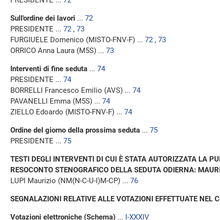
PRESIDENTE ...
72
Sull'ordine dei lavori
...
72
PRESIDENTE ...
72
,
73
FURGIUELE Domenico (MISTO-FNV-F) ...
72
,
73
ORRICO Anna Laura (M5S) ...
73
Interventi di fine seduta
...
74
PRESIDENTE ...
74
BORRELLI Francesco Emilio (AVS) ...
74
PAVANELLI Emma (M5S) ...
74
ZIELLO Edoardo (MISTO-FNV-F) ...
74
Ordine del giorno della prossima seduta
...
75
PRESIDENTE ...
75
TESTI DEGLI INTERVENTI DI CUI È STATA AUTORIZZATA LA P
RESOCONTO STENOGRAFICO DELLA SEDUTA ODIERNA: MAURIZI
LUPI Maurizio (NM(N-C-U-I)M-CP) ...
76
SEGNALAZIONI RELATIVE ALLE VOTAZIONI EFFETTUATE NEL 
Votazioni elettroniche (Schema)
...
I-XXXIV