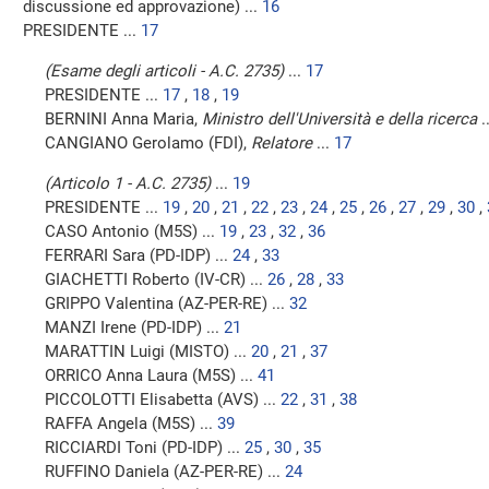
discussione ed approvazione) ...
16
PRESIDENTE ...
17
(Esame degli articoli - A.C. 2735)
...
17
PRESIDENTE ...
17
,
18
,
19
BERNINI Anna Maria,
Ministro dell'Università e della ricerca
.
CANGIANO Gerolamo (FDI),
Relatore
...
17
(Articolo 1 - A.C. 2735)
...
19
PRESIDENTE ...
19
,
20
,
21
,
22
,
23
,
24
,
25
,
26
,
27
,
29
,
30
,
CASO Antonio (M5S) ...
19
,
23
,
32
,
36
FERRARI Sara (PD-IDP) ...
24
,
33
GIACHETTI Roberto (IV-CR) ...
26
,
28
,
33
GRIPPO Valentina (AZ-PER-RE) ...
32
MANZI Irene (PD-IDP) ...
21
MARATTIN Luigi (MISTO) ...
20
,
21
,
37
ORRICO Anna Laura (M5S) ...
41
PICCOLOTTI Elisabetta (AVS) ...
22
,
31
,
38
RAFFA Angela (M5S) ...
39
RICCIARDI Toni (PD-IDP) ...
25
,
30
,
35
RUFFINO Daniela (AZ-PER-RE) ...
24