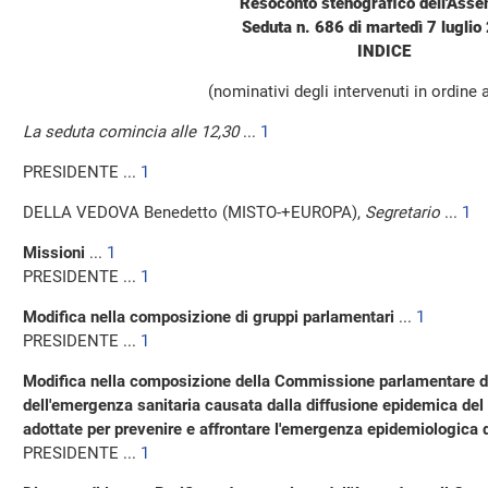
Resoconto stenografico dell'Ass
Seduta n. 686 di martedì 7 luglio
INDICE
(nominativi degli intervenuti in ordine 
La seduta comincia alle 12,30
...
1
PRESIDENTE ...
1
DELLA VEDOVA Benedetto (MISTO-+EUROPA),
Segretario
...
1
Missioni
...
1
PRESIDENTE ...
1
Modifica nella composizione di gruppi parlamentari
...
1
PRESIDENTE ...
1
Modifica nella composizione della Commissione parlamentare di
dell'emergenza sanitaria causata dalla diffusione epidemica de
adottate per prevenire e affrontare l'emergenza epidemiologic
PRESIDENTE ...
1