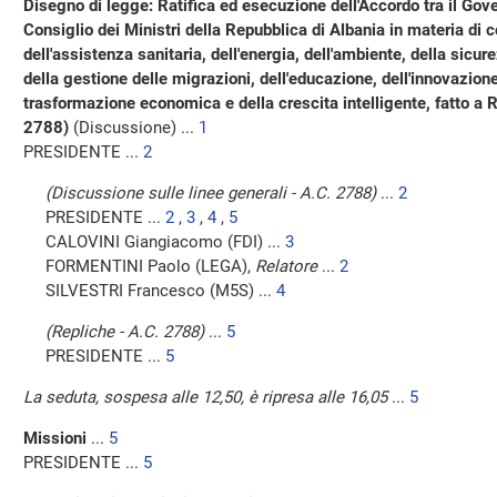
Disegno di legge: Ratifica ed esecuzione dell'Accordo tra il Gove
Consiglio dei Ministri della Repubblica di Albania in materia di 
dell'assistenza sanitaria, dell'energia, dell'ambiente, della sicure
della gestione delle migrazioni, dell'educazione, dell'innovazione
trasformazione economica e della crescita intelligente, fatto 
2788)
(Discussione) ...
1
PRESIDENTE ...
2
(Discussione sulle linee generali - A.C. 2788)
...
2
PRESIDENTE ...
2
,
3
,
4
,
5
CALOVINI Giangiacomo (FDI) ...
3
FORMENTINI Paolo (LEGA),
Relatore
...
2
SILVESTRI Francesco (M5S) ...
4
(Repliche - A.C. 2788)
...
5
PRESIDENTE ...
5
La seduta, sospesa alle 12,50, è ripresa alle 16,05
...
5
Missioni
...
5
PRESIDENTE ...
5