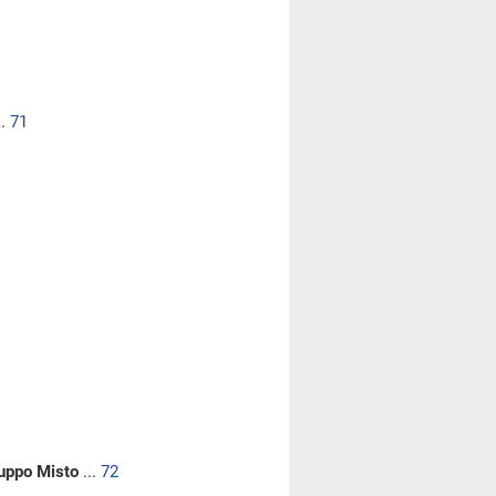
..
71
ruppo Misto
...
72