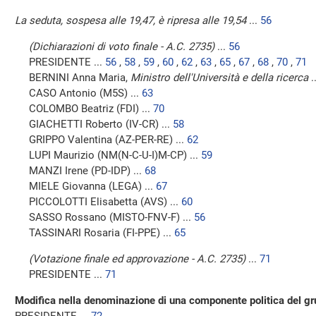
La seduta, sospesa alle 19,47, è ripresa alle 19,54
...
56
(Dichiarazioni di voto finale - A.C. 2735)
...
56
PRESIDENTE ...
56
,
58
,
59
,
60
,
62
,
63
,
65
,
67
,
68
,
70
,
71
BERNINI Anna Maria,
Ministro dell'Università e della ricerca
.
CASO Antonio (M5S) ...
63
COLOMBO Beatriz (FDI) ...
70
GIACHETTI Roberto (IV-CR) ...
58
GRIPPO Valentina (AZ-PER-RE) ...
62
LUPI Maurizio (NM(N-C-U-I)M-CP) ...
59
MANZI Irene (PD-IDP) ...
68
MIELE Giovanna (LEGA) ...
67
PICCOLOTTI Elisabetta (AVS) ...
60
SASSO Rossano (MISTO-FNV-F) ...
56
TASSINARI Rosaria (FI-PPE) ...
65
(Votazione finale ed approvazione - A.C. 2735)
...
71
PRESIDENTE ...
71
Modifica nella denominazione di una componente politica del g