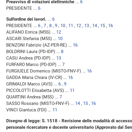
Preavviso di votazioni elettroniche
...
6
PRESIDENTE ...
6
Sull'ordine dei lavori
.
...
6
PRESIDENTE ...
6
,
7
,
8
,
9
,
10
,
11
,
12
,
13
,
14
,
15
,
16
ALIFANO Enrica (M5S) ...
12
ASCARI Stefania (M5S) ...
10
BENZONI Fabrizio (AZ-PER-RE) ...
16
BOLDRINI Laura (PD-IDP) ...
8
CASU Andrea (PD-IDP) ...
13
FURFARO Marco (PD-IDP) ...
7
FURGIUELE Domenico (MISTO-FNV-F) ...
16
GADDA Maria Chiara (IV-CR) ...
16
GRIMALDI Marco (AVS) ...
6
,
9
PICCOLOTTI Elisabetta (AVS) ...
11
QUARTINI Andrea (M5S) ...
7
SASSO Rossano (MISTO-FNV-F) ...
14
,
15
,
16
VINCI Gianluca (FDI) ...
11
Disegno di legge: S. 1518 - Revisione delle modalità di accesso
personale ricercatore e docente universitario (Approvato dal Se