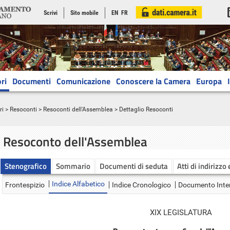
Scrivi
Sito mobile
EN
FR
ri
Documenti
Comunicazione
Conoscere la Camera
Europa
ri
>
Resoconti
>
Resoconti dell'Assemblea
> Dettaglio Resoconti
Resoconto dell'Assemblea
Stenografico
Sommario
Documenti di seduta
Atti di indirizzo
Indice Alfabetico
Frontespizio
Indice Cronologico
Documento Inte
XIX LEGISLATURA