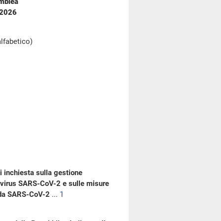
emblea
 2026
alfabetico)
 inchiesta sulla gestione
l virus SARS-CoV-2 e sulle misure
a da SARS-CoV-2
...
1