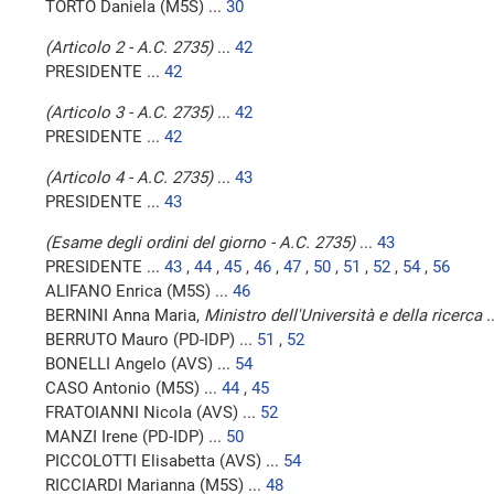
TORTO Daniela (M5S) ...
30
(Articolo 2 - A.C. 2735)
...
42
PRESIDENTE ...
42
(Articolo 3 - A.C. 2735)
...
42
PRESIDENTE ...
42
(Articolo 4 - A.C. 2735)
...
43
PRESIDENTE ...
43
(Esame degli ordini del giorno - A.C. 2735)
...
43
PRESIDENTE ...
43
,
44
,
45
,
46
,
47
,
50
,
51
,
52
,
54
,
56
ALIFANO Enrica (M5S) ...
46
BERNINI Anna Maria,
Ministro dell'Università e della ricerca
.
BERRUTO Mauro (PD-IDP) ...
51
,
52
BONELLI Angelo (AVS) ...
54
CASO Antonio (M5S) ...
44
,
45
FRATOIANNI Nicola (AVS) ...
52
MANZI Irene (PD-IDP) ...
50
PICCOLOTTI Elisabetta (AVS) ...
54
RICCIARDI Marianna (M5S) ...
48