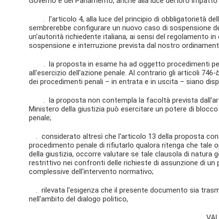
Governo e del Parlamento, anche alla luce del loro impatto s
. l'articolo 4, alla luce del principio di obbligatorietà dell
sembrerebbe configurare un nuovo caso di sospensione de
un'autorità richiedente italiana, ai sensi del regolamento in 
sospensione e interruzione prevista dal nostro ordinament
. la proposta in esame ha ad oggetto procedimenti penali 
all'esercizio dell'azione penale. Al contrario gli articoli 746-
dei procedimenti penali – in entrata e in uscita – siano dis
. la proposta non contempla la facoltà prevista dall'ar
Ministero della giustizia può esercitare un potere di blocco
penale;
. considerato altresì che l'articolo 13 della proposta consen
procedimento penale di rifiutarlo qualora ritenga che tale o
della giustizia, occorre valutare se tale clausola di natur
restrittivo nei confronti delle richieste di assunzione di un
complessive dell'intervento normativo;
. rilevata l'esigenza che il presente documento sia tras
nell'ambito del dialogo politico,
VA