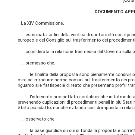
(COM(
DOCUMENTO APPR
. La XIV Commissione,
. esaminata, ai fini della verifica di conformità con il pri
europeo e del Consiglio sul trasferimento dei procedimenti
. considerata la relazione trasmessa dal Governo sulla prop
. premesso che:
. le finalità della proposta sono pienamente condivisibili
mira ad introdurre norme comuni sul trasferimento dei proc
riguardo alle fattispecie di reato che presentano profili tran
. l'intervento prospettato contribuirebbe in tal modo ad u
prevenendo duplicazioni di procedimenti penali in più Stat
Stato più adatto, nonché evitando casi di impunità in relazio
. osservato che:
. la base giuridica su cui si fonda la proposta è corretta