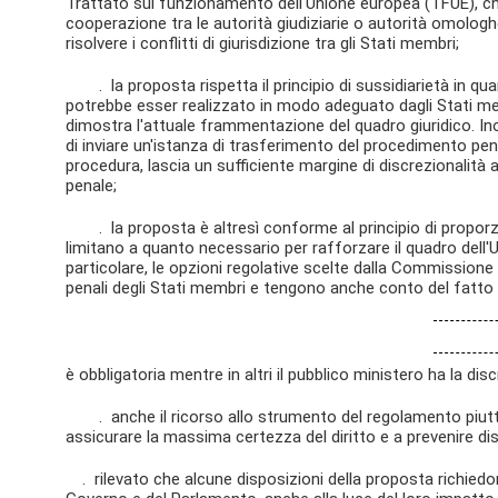
Trattato sul funzionamento dell'Unione europea (TFUE), che at
cooperazione tra le autorità giudiziarie o autorità omologhe
risolvere i conflitti di giurisdizione tra gli Stati membri;
. la proposta rispetta il principio di sussidiarietà in qu
potrebbe esser realizzato in modo adeguato dagli Stati mem
dimostra l'attuale frammentazione del quadro giuridico. Ino
di inviare un'istanza di trasferimento del procedimento pena
procedura, lascia un sufficiente margine di discrezionalità 
penale;
. la proposta è altresì conforme al principio di proporzio
limitano a quanto necessario per rafforzare il quadro dell'U
particolare, le opzioni regolative scelte dalla Commissione
penali degli Stati membri e tengono anche conto del fatto 
è obbligatoria mentre in altri il pubblico ministero ha la di
. anche il ricorso allo strumento del regolamento piuttos
assicurare la massima certezza del diritto e a prevenire di
. rilevato che alcune disposizioni della proposta richiedon