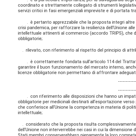
coordinato e strettamente collegato di strumenti legislativi
servizi critici in fasi emergenziali impreviste e di portata t
. è pertanto apprezzabile che la proposta integri altre ini
crisi pandemica, per rafforzare la resilienza dell'Unione alle 
intellettuale attinenti al commercio (accordo TRIPS), che de
obbligatorie;
. rilevato, con riferimento al rispetto del principio di attr
. è correttamente fondata sull'articolo 114 del Trattato
garantire il buon funzionamento del mercato interno, anche e
licenze obbligatorie non permettano di affrontare adeguat
. con riferimento alle disposizioni che hanno un impatto
obbligatorie per medicinali destinati all'esportazione verso 
che conferisce all'Unione la competenza in materia di polit
intellettuale;
. considerato che la proposta risulta complessivamente con
dell'Unione non interverrebbe nei casi in cui la dimensione 
Stati membri conserverebbero pienamente la loro competen