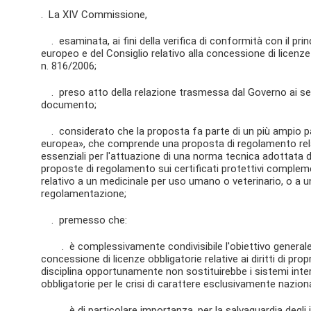
. La XIV Commissione,
. esaminata, ai fini della verifica di conformità con il pri
europeo e del Consiglio relativo alla concessione di licenze
n. 816/2006;
. preso atto della relazione trasmessa dal Governo ai sens
documento;
. considerato che la proposta fa parte di un più ampio pac
europea», che comprende una proposta di regolamento relat
essenziali per l'attuazione di una norma tecnica adottat
proposte di regolamento sui certificati protettivi complemen
relativo a un medicinale per uso umano o veterinario, o a un
regolamentazione;
. premesso che:
. è complessivamente condivisibile l'obiettivo generale d
concessione di licenze obbligatorie relative ai diritti di pro
disciplina opportunamente non sostituirebbe i sistemi inter
obbligatorie per le crisi di carattere esclusivamente nazion
. è di particolare importanza, per la salvaguardia degli in