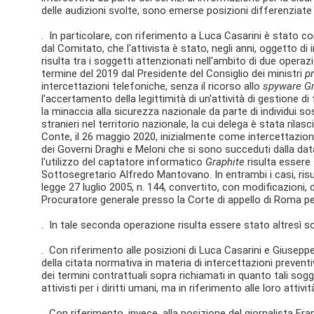
delle audizioni svolte, sono emerse posizioni differenziate t
. In particolare, con riferimento a Luca Casarini è stato 
dal Comitato, che l'attivista è stato, negli anni, oggetto di 
risulta tra i soggetti attenzionati nell'ambito di due operazi
termine del 2019 dal Presidente del Consiglio dei ministri
p
intercettazioni telefoniche, senza il ricorso allo
spyware Gr
l'accertamento della legittimità di un'attività di gestione di
la minaccia alla sicurezza nazionale da parte di individui so
stranieri nel territorio nazionale, la cui delega è stata rilas
Conte, il 26 maggio 2020, inizialmente come intercettazione
dei Governi Draghi e Meloni che si sono succeduti dalla dat
l'utilizzo del captatore informatico
Graphite
risulta essere
Sottosegretario Alfredo Mantovano. In entrambi i casi, risul
legge 27 luglio 2005, n. 144, convertito, con modificazioni, 
Procuratore generale presso la Corte di appello di Roma per 
. In tale seconda operazione risulta essere stato altresì 
. Con riferimento alle posizioni di Luca Casarini e Giuseppe
della citata normativa in materia di intercettazioni preventi
dei termini contrattuali sopra richiamati in quanto tali sogg
attivisti per i diritti umani, ma in riferimento alle loro atti
. Con riferimento, invece, alla posizione del giornalista Fra