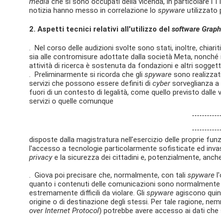
media
che si sono occupati della vicenda, in particolare l'1
notizia hanno messo in correlazione lo
spyware
utilizzato 
2.
Aspetti tecnici relativi all'utilizzo del
software Graph
. Nel corso delle audizioni svolte sono stati, inoltre, chiarit
sia alle contromisure adottate dalla società Meta, nonché i
attività di ricerca è sostenuta da fondazioni e altri soggetti
. Preliminarmente si ricorda che gli
spyware
sono realizzati
servizi che possono essere definiti di
cyber
sorveglianza a p
fuori di un contesto di legalità, come quello previsto dalle v
servizi o quelle comunque
disposte dalla magistratura nell'esercizio delle proprie fun
l'accesso a tecnologie particolarmente sofisticate ed invas
privacy
e la sicurezza dei cittadini e, potenzialmente, anche
. Giova poi precisare che, normalmente, con tali
spyware
l'
quanto i contenuti delle comunicazioni sono normalmente pr
estremamente difficili da violare. Gli
spyware
agiscono quind
origine o di destinazione degli stessi. Per tale ragione, n
over Internet Protocol
) potrebbe avere accesso ai dati che