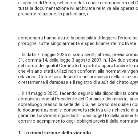
di appello di Roma, nel corso della quale i componenti d
tutta la documentazione ivi archiviata relativa alle operazi
presente relazione. In particolare, i
componenti hanno avuto la possibilità di leggere l'intera s
proroghe, tutte singolarmente e specificamente motivate.
. In data 7 maggio 2025 si sono svolti, altresì, previa comun
31, comma 14, della legge 3 agosto 2007, n. 124, due sopral
nel corso dei quali il Comitato ha potuto approfondire le 
che vi siano stati utilizzi non conformi alla normativa vige
relazione. Come sarà descritto nel prosieguo della relazio
direttamente il
database
e il registro di
audit
del citato
spy
. Il 14 maggio 2025, facendo seguito alla disponibilità comu
comunicazione al Presidente del Consiglio dei ministri, ai se
sopralluogo presso la sede del DIS, nel corso del quale 
la documentazione ivi conservata relativa alle richieste di a
garanzie funzionali riguardanti i casi oggetto della present
corretto adempimento degli obblighi previsti dalla normativ
1. La ricostruzione della vicenda.