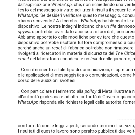
dall'applicazione
WhatsApp
, che, non richiedendo una verifi
testo del messaggio inviato agli utenti risulta il seguente
WhatsApp
. Se desideri verificare questo messaggio, consu
stiamo scrivendo? A dicembre,
WhatsApp
ha bloccato le at
dispositivo. Le nostre indagini indicano che un
file
dannoso 
spyware
potrebbe aver dato accesso ai tuoi dati, compresi
Abbiamo apportato delle modifiche per evitare che questo s
dispositivo potrebbe risultare tuttora compromesso a cau
perché anche un
reset
di fabbrica potrebbe non rimuovere
rivolgerti ai ricercatori in materia di sicurezza del
The Citiz
email
del laboratorio canadese e un
link
di collegamento, no
. Con riferimento a tale tipo di comunicazioni, si apre una q
e le applicazioni di messaggistica o comunicazioni, come
corso delle audizioni svoltesi.
. Con particolare riferimento alla
policy
di Meta illustrata n
all'autorità giudiziaria e ad altre autorità di Governo quando
WhatsApp
risponda alle richieste legali delle autorità fornen
conformità con le leggi vigenti, secondo termini di servizio
I risultati di questo lavoro sono peraltro pubblicati due volt