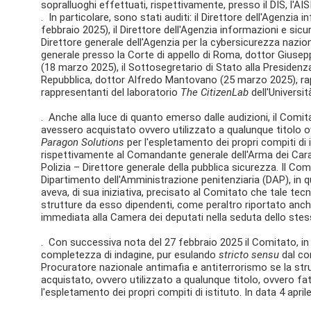
sopralluoghi effettuati, rispettivamente, presso il DIS, l'AI
. In particolare, sono stati auditi: il Direttore dell'Agenzi
febbraio 2025), il Direttore dell'Agenzia informazioni e sicu
Direttore generale dell'Agenzia per la cybersicurezza nazio
generale presso la Corte di appello di Roma, dottor Giusep
(18 marzo 2025), il Sottosegretario di Stato alla Presidenza
Repubblica, dottor Alfredo Mantovano (25 marzo 2025), ra
rappresentanti del laboratorio
The CitizenLab
dell'Universit
. Anche alla luce di quanto emerso dalle audizioni, il Comitat
avessero acquistato ovvero utilizzato a qualunque titolo
Paragon Solutions
per l'espletamento dei propri compiti di i
rispettivamente al Comandante generale dell'Arma dei Carab
Polizia – Direttore generale della pubblica sicurezza. Il Co
Dipartimento dell'Amministrazione penitenziaria (DAP), in qu
aveva, di sua iniziativa, precisato al Comitato che tale tec
strutture da esso dipendenti, come peraltro riportato anch
immediata alla Camera dei deputati nella seduta dello ste
. Con successiva nota del 27 febbraio 2025 il Comitato, in
completezza di indagine, pur esulando
stricto sensu
dal con
Procuratore nazionale antimafia e antiterrorismo se la stru
acquistato, ovvero utilizzato a qualunque titolo, ovvero fa
l'espletamento dei propri compiti di istituto. In data 4 apr