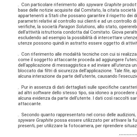
. Con particolare riferimento allo
spyware Graphite
prodott
base delle notizie acquisite dal Comitato, la citata società r
appartenenti a Stati che possano garantire il rispetto dei dir
parametri relativi al controllo sui clienti e ad un controllo d
verifiche, la società
Paragon Solutions
, allo stato, opere
dell'attività istruttoria condotta dal Comitato. Giova peral
escludendo ad esempio la possibilità di intercettare utenze r
utenze possono quindi in astratto essere oggetto di attività
. Con riferimento alle modalità tecniche con cui si realizz
come il soggetto attaccante proceda ad aggiungere l'ute
dell'applicazione di messaggistica e ad inviare all'utenza u
bloccato dai filtri di sicurezza dell'applicazione. Tale
file
, a
alcuna interazione da parte dell'utente, causando l'esecuzi
. Pur in assenza di dati dettagliati sulle specifiche caratter
ad altri
software
dello stesso tipo, sia idoneo a procedere al
alcuna evidenza da parte dell'utente. I dati così raccolti s
attaccante.
. Secondo quanto rappresentato nel corso delle audizioni, non 
spyware Graphite
possa essere utilizzato per attivare la f
presenti, per utilizzare la fotocamera, per riprendere situazi