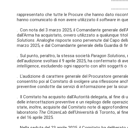
rappresentato che tutte le Procure che hanno dato riscontr
hanno comunicato di non avere utilizzato il
software
in que
. Con nota del 3 marzo 2025, il Comandante generale dell
dall'Arma ha acquistato, ovvero utilizzato a qualunque tit
Solutions
. Analoghe risposte sono pervenute dal Capo della
marzo 2025, e dal Comandante generale della Guardia di fi
. Sul punto, peraltro, la stessa società
Paragon Solutions
,
dell'audizione svoltasi il 9 aprile 2025, ha confermato di av
intelligence
, escludendo ogni rapporto con altri soggetti o
. L'audizione di carattere generale del Procuratore general
consentito poi al Comitato di svolgere una riflessione anche
preventive condotte dai servizi di informazione per la sicu
. Il Comitato ha acquisito dall'Autorità delegata, al fine di
delle intercettazioni preventive e un riepilogo delle operazi
state, inoltre, acquisite dal Comitato note di approfondim
laboratorio
The CitizenLab
dell'Università di Toronto, al fin
e del 16 aprile 2025.
. Nella seduta del 23 aprile 2025, il Comitato ha deliberato d