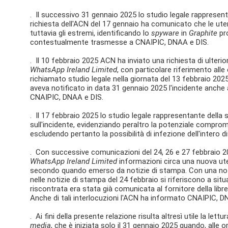
. Il successivo 31 gennaio 2025 lo studio legale rappresen
richiesta dell'ACN del 17 gennaio ha comunicato che le ute
tuttavia gli estremi, identificando lo
spyware
in
Graphite
pr
contestualmente trasmesse a CNAIPIC, DNAA e DIS.
. Il 10 febbraio 2025 ACN ha inviato una richiesta di ulteri
WhatsApp Ireland Limited
, con particolare riferimento alle
richiamato studio legale nella giornata del 13 febbraio 20
aveva notificato in data 31 gennaio 2025 l'incidente anche 
CNAIPIC, DNAA e DIS.
. Il 17 febbraio 2025 lo studio legale rappresentante della
sull'incidente, evidenziando peraltro la potenziale comprom
escludendo pertanto la possibilità di infezione dell'intero d
. Con successive comunicazioni del 24, 26 e 27 febbraio 20
WhatsApp Ireland Limited
informazioni circa una nuova ut
secondo quando emerso da notizie di stampa. Con una nota 
nelle notizie di stampa del 24 febbraio si riferiscono a situa
riscontrata era stata già comunicata al fornitore della libr
Anche di tali interlocuzioni l'ACN ha informato CNAIPIC, D
. Ai fini della presente relazione risulta altresì utile la let
media
, che è iniziata solo il 31 gennaio 2025 quando, alle o