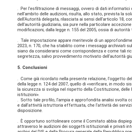
. Per l'esfiltrazione di messaggi, ovvero di dati informati
nell'ambito delle audizioni, risulta, allo stato, prevista la 
dell'Autorità delegata, rilasciata ai sensi dell'articolo 18, 
dell'autorità giudiziaria, sia pure nella particolare accezio
modificazioni, dalla legge n. 155 del 2005, ossia di autorità
. Tale impostazione appare meritevole di un approfondimen
2023, n. 170, che ha stabilito come i messaggi archiviati su
siano da considerarsi come corrispondenza e come tali ricade
segretezza, salvo provvedimento motivato dell'autorità giud
5. Conclusioni
. Come già ricordato nella presente relazione, l'oggetto del
della legge n. 124 del 2007, quello di «verificare, in modo s
la sicurezza si svolga nel rispetto della Costituzione, delle 
istituzioni».
. Sotto tale profilo, l'ampia e approfondita analisi svolta 
e dall'attività istruttoria effettuata, che l'attività dei serv
disposizione.
. È opportuno sottolineare come il Comitato abbia dispiegat
attraverso le audizioni dei soggetti istituzionali e privati in
archivi del DIS e della Procura generale della Repubblica p