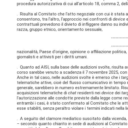
procedura autorizzativa di cui all'articolo 18, comma 2, dell
. Risulta al Comitato che l'atto negoziale con cui è stata 
consentono, tra l'altro, l'approccio nei confronti di
device
e
contrattuali prevedono il divieto di infliggere danno su indi
razza, gruppo etnico, orientamento sessuale,
nazionalità, Paese d'origine, opinione o affiliazione politic
giornalisti e attivisti per i diritti umani.
. Quanto ad AISI, sulla base delle audizioni svolte, risulta
corso sarebbe venuto a scadenza il 7 novembre 2025, con ter
Anche in tal caso, nelle audizioni svolte è emerso che i
tar
telematiche attive, cioè del flusso comunicativo in tempo 
generale, sarebbero in numero estremamente limitato. Ris
acquisizioni telematiche di
chat
residenti nei
device
dei
tar
l'autorizzazione alle condotte previste dalla legge come reat
entrambi i casi, è stato confermato al Comitato che le attiv
esse stabiliti, senza peraltro violare i termini indicati nella 
. A seguito del clamore mediatico suscitato dalla vicenda,
– secondo quanto chiarito in sede di audizioni al Comitat