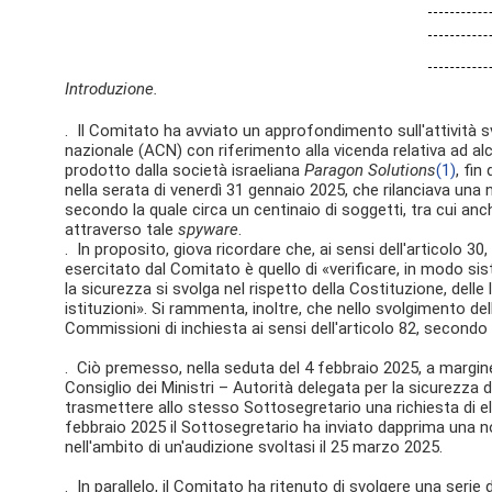
Introduzione.
. Il Comitato ha avviato un approfondimento sull'attività sv
nazionale (ACN) con riferimento alla vicenda relativa ad al
prodotto dalla società israeliana
Paragon Solutions
(1)
, fin
nella serata di venerdì 31 gennaio 2025, che rilanciava una 
secondo la quale circa un centinaio di soggetti, tra cui anche 
attraverso tale
spyware
.
. In proposito, giova ricordare che, ai sensi dell'articolo 3
esercitato dal Comitato è quello di «verificare, in modo si
la sicurezza si svolga nel rispetto della Costituzione, delle 
istituzioni». Si rammenta, inoltre, che nello svolgimento dell
Commissioni di inchiesta ai sensi dell'articolo 82, second
. Ciò premesso, nella seduta del 4 febbraio 2025, a margine
Consiglio dei Ministri – Autorità delegata per la sicurezza 
trasmettere allo stesso Sottosegretario una richiesta di elem
febbraio 2025 il Sottosegretario ha inviato dapprima una n
nell'ambito di un'audizione svoltasi il 25 marzo 2025.
. In parallelo, il Comitato ha ritenuto di svolgere una serie di