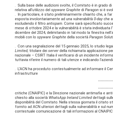
. Sulla base delle audizioni svolte, il Comitato è in grado d
relativa all'utilizzo del
spyware Graphite
di
Paragon
si è svol
. In particolare, è stato preliminarmente chiarito che, a fa
esposta involontariamente ad una vulnerabilità
0-day
che a
escludendo il filtro
antispam
. Come sarà specificato succ
mese di ottobre 2024 e la vulnerabilità è stata individuata 
dicembre del 2024, delimitando in tal modo la finestra nell'a
mobili con lo
spyware Graphite
della società
Paragon Solut
. Con una segnalazione del 15 gennaio 2025, lo studio le
Limited
, titolare dei
server
della richiamata applicazione pe
nazionale – CSIRT Italia il verificarsi di un incidente info
tuttavia riferire il numero di tali utenze e indicando l'azien
. L'ACN ha proceduto contestualmente ad informare il Cent
infrastrutture
critiche (CNAIPIC) e la Direzione nazionale antimafia e ant
chiesto alla società
WhatsApp Ireland Limited
dettagli sull
disponibilità del Comitato. Nella stessa giornata il citato 
fornito ad ACN ulteriori dettagli sulla vulnerabilità e sul 
contestuale comunicazione di tali informazioni al CNAIPIC 