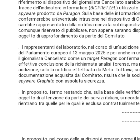
riferimento al dispositivo del giornalista Cancellato sareb
tracce dell'indicatore informatico (
BIGPRETZEL
) utilizzato
spyware
prodotto da
Paragon
. Sulla base delle informazion
confermerebbe un'eventuale intrusione nel dispositivo di C
sarebbe rappresentato dalla notifica ricevuta sul dispositivo
comunque riservato di pubblicare, non appena saranno dispon
oggetto di approfondimento da parte del Comitato.
. I rappresentanti del laboratorio, nel corso di un'audizione 
del Parlamento europeo il 13 maggio 2025 e poi anche in 
il giornalista Cancellato come un
target Paragon
confermato
effettiva conclusione della richiamata analisi forense, ma
audizione, solo la notifica effettuata da Meta. Tuttavia, sul
documentazione acquisita dal Comitato, risulta che la soc
spyware Graphite
con assoluta sicurezza.
. In proposito, fermo restando che, sulla base delle verific
oggetto di attenzione da parte dei servizi italiani, si rico
rientrano tra quelle per le quali è esclusa contrattualmen
. In proposito, nel corso delle audizioni è emerso come il 