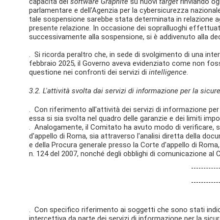
capacità del
software Graphite
su nuovi
target
rinviando og
parlamentare e dell'Agenzia per la cybersicurezza nazionale.
tale sospensione sarebbe stata determinata in relazione ag
presente relazione. In occasione dei sopralluoghi effettua
successivamente alla sospensione, si è addivenuto alla de
. Si ricorda peraltro che, in sede di svolgimento di una in
febbraio 2025, il Governo aveva evidenziato come non fosse
questione nei confronti dei servizi di
intelligence
.
3.2. L'attività svolta dai servizi di informazione per la sicur
. Con riferimento all'attività dei servizi di informazione pe
essa si sia svolta nel quadro delle garanzie e dei limiti imp
. Analogamente, il Comitato ha avuto modo di verificare, s
d'appello di Roma, sia attraverso l'analisi diretta della doc
e della Procura generale presso la Corte d'appello di Roma, i
n. 124 del 2007, nonché degli obblighi di comunicazione al 
. Con specifico riferimento ai soggetti che sono stati ind
intercettiva da parte dei servizi di informazione per la sic