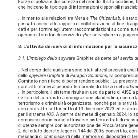
Forze di polizia e di sicurezza nel mondo. Il sito contiene, tr
che indicano la tipologia di informazioni disponibili rilasciab
. In merito alle relazioni tra Meta e
The CitizenLab
, è stat
passato anche altri rapporti di collaborazione al fine di a
dati e per fornire agli utenti raccomandazioni su come tute
operano i fornitori di servizi di
cyber
sorveglianza a pagam
3. L'attività dei servizi di informazione per la sicurezz
3.1.
L'impiego dello
spyware Graphite
da parte dei servizi d
. Nel corso delle audizioni sono stati altresì precisati analit
dello
spyware Graphite
di
Paragon Solutions
, ivi compresi a
Comitato non ritiene di poter rendere pubblici. La presente re
contratti relativi al periodo temporale di utilizzo del
softwa
. In particolare, il sistema risulta in uso da parte di AISE a
settori del contrasto a immigrazione clandestina, ricerca l
terrorismo e criminalità organizzata, nonché per le attività
con contratto sottoscritto il 13 dicembre 2023 ed è stato 
per il sistema
iOS
. A partire dal mese di gennaio 2024, lo
sp
comunicazioni in corso attraverso sistemi cifrati di mess
di utenze sempre con autorizzazione del Procuratore genera
2, del citato decreto-legge n. 144 del 2005, convertito, con 
messaggi di
chat
giacenti nella memoria di dispositivi di
tar