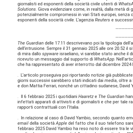
giornalisti ed esponenti della società civile utenti di
Whats
Solutions
. Giova evidenziare come, in realtà, dalla metà d
potenzialmente compromessi in vari Stati europei, senza ch
esponenti della società civile. L'agenzia
Reuters
e successiv
The Guardian
delle 17.11 descrivevano poi la tipologia dell'
dell'intrusione. Sempre il 31 gennaio 2025 alle ore 20.52 il s
di mira dallo
spyware
israeliano, vi sarebbe stato anche il d
ricevuto un messaggio dal supporto di
WhatsApp
. Nell'art
che ha rappresentato di aver interrotto dal dicembre 2024 l
. L'articolo proseguiva poi riportando notizie già pubblicat
giorni successivi sarebbero stati indicati dai
media
, oltre 
e don Mattia Ferrari, nonché un cittadino sudanese, David
. Il 6 febbraio 2025 i quotidiani
Haaretz
e
The Guardian
han
infettati apparati di attivisti e di giornalisti e che per tale 
rapporti contrattuali con l'Italia.
. In relazione al caso di David Yambio, secondo quanto em
email
della società
Apple
del fatto che il suo telefono 
febbraio 2025 David Yambio ha reso noto di essere tra le vit