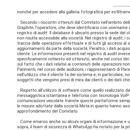
nonché per accedere alla galleria fotografica per esfiltrarn
. Secondo i riscontri ottenuti dal Comitato nell'ambito dell
Graphite
, l'operatore, che deve identificarsi con
username
registro di
audit
. Il
database
è ubicato presso la sede del cl
non risulta accessibile alla società. Nel registro di
audit
, i
traccia delle operazioni effettuate e di tutti gli accessi al
aggiornamenti da parte della società. Peraltro, i dati acqui
cliente. Le informazioni presenti nel registro di
audit
invece
specificamente richiesto ed ottenuto, anche nel corso dei s
sul fatto che i dati relativi ai contenuti delle operazioni 
Parimenti, nel corso delle audizioni, i rappresentanti di
Par
nell'utilizzo che il cliente fa del sistema e, in particolar
soggetti che vengono presi di mira dai clienti o dei dati ch
. Rispetto all'utilizzo di
software
come quello realizzato da
messaggistica istantanea e telefonia con tecnologia
VoIP
comunicazioni veicolate tramite queste piattaforme sempre 
le misure adottate dalla società Meta in quanto hanno assun
approfondimento del Comitato.
. Come emerso anche su alcuni organi di informazione e ul
sopra, il
team
di sicurezza di
WhatsApp
ha notato per la pri