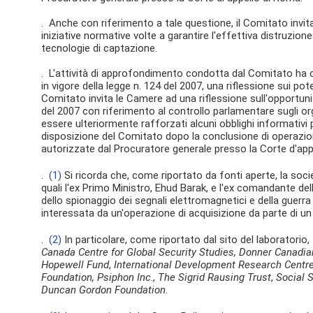
. Anche con riferimento a tale questione, il Comitato invit
iniziative normative volte a garantire l'effettiva distruzione
tecnologie di captazione.
. L'attività di approfondimento condotta dal Comitato ha con
in vigore della legge n. 124 del 2007, una riflessione sui pot
Comitato invita le Camere ad una riflessione sull'opportunit
del 2007 con riferimento al controllo parlamentare sugli or
essere ulteriormente rafforzati alcuni obblighi informativi pr
disposizione del Comitato dopo la conclusione di operazion
autorizzate dal Procuratore generale presso la Corte d'app
.
(1)
Si ricorda che, come riportato da fonti aperte, la soc
quali l'ex Primo Ministro, Ehud Barak, e l'ex comandante dell
dello spionaggio dei segnali elettromagnetici e della guerr
interessata da un'operazione di acquisizione da parte di u
.
(2)
In particolare, come riportato dal sito del laboratorio, 
Canada Centre for Global Security Studies, Donner Canadi
Hopewell Fund
,
International Development Research Centre
Foundation, Psiphon Inc
.,
The Sigrid Rausing Trust
,
Social 
Duncan Gordon Foundation
.