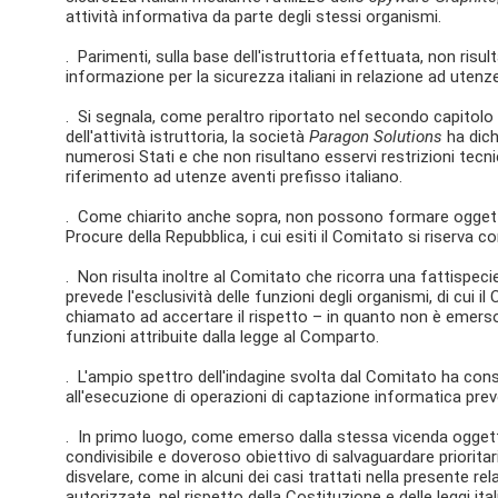
attività informativa da parte degli stessi organismi.
. Parimenti, sulla base dell'istruttoria effettuata, non risul
informazione per la sicurezza italiani in relazione ad utenz
. Si segnala, come peraltro riportato nel secondo capitolo
dell'attività istruttoria, la società
Paragon Solutions
ha dichi
numerosi Stati e che non risultano esservi restrizioni tecnich
riferimento ad utenze aventi prefisso italiano.
. Come chiarito anche sopra, non possono formare oggetto d
Procure della Repubblica, i cui esiti il Comitato si riserv
. Non risulta inoltre al Comitato che ricorra una fattispecie
prevede l'esclusività delle funzioni degli organismi, di cui i
chiamato ad accertare il rispetto – in quanto non è emerso
funzioni attribuite dalla legge al Comparto.
. L'ampio spettro dell'indagine svolta dal Comitato ha consenti
all'esecuzione di operazioni di captazione informatica prev
. In primo luogo, come emerso dalla stessa vicenda oggetto
condivisibile e doveroso obiettivo di salvaguardare priorita
disvelare, come in alcuni dei casi trattati nella presente rel
autorizzate, nel rispetto della Costituzione e delle leggi it