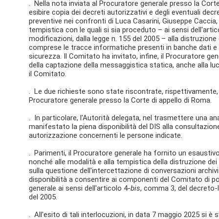
. Nella nota inviata al Procuratore generale presso la Cort
esibire copia dei decreti autorizzativi e degli eventuali decr
preventive nei confronti di Luca Casarini, Giuseppe Caccia, 
tempistica con le quali si sia proceduto – ai sensi dell'artic
modificazioni, dalla legge n. 155 del 2005 – alla distruzione 
comprese le tracce informatiche presenti in banche dati 
sicurezza. Il Comitato ha invitato, infine, il Procuratore ge
della captazione della messaggistica statica, anche alla luc
il Comitato.
. Le due richieste sono state riscontrate, rispettivamente,
Procuratore generale presso la Corte di appello di Roma.
. In particolare, l'Autorità delegata, nel trasmettere una an
manifestato la piena disponibilità del DIS alla consultazion
autorizzazione concernenti le persone indicate.
. Parimenti, il Procuratore generale ha fornito un esaustivo 
nonché alle modalità e alla tempistica della distruzione de
sulla questione dell'intercettazione di conversazioni archiv
disponibilità a consentire ai componenti del Comitato di p
generale ai sensi dell'articolo 4-
bis
, comma 3, del decreto-l
del 2005.
. All'esito di tali interlocuzioni, in data 7 maggio 2025 si è