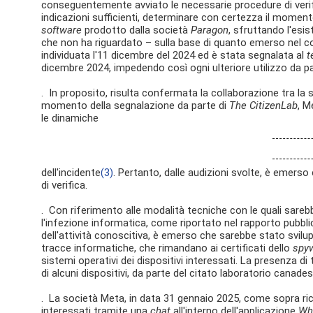
conseguentemente avviato le necessarie procedure di verific
indicazioni sufficienti, determinare con certezza il momento 
software
prodotto dalla società
Paragon
, sfruttando l'esi
che non ha riguardato – sulla base di quanto emerso nel co
individuata l'11 dicembre del 2024 ed è stata segnalata al
t
dicembre 2024, impedendo così ogni ulteriore utilizzo da p
. In proposito, risulta confermata la collaborazione tra la 
momento della segnalazione da parte di
The CitizenLab
, M
le dinamiche
dell'incidente
(3)
. Pertanto, dalle audizioni svolte, è emerso
di verifica.
. Con riferimento alle modalità tecniche con le quali sare
l'infezione informatica, come riportato nel rapporto pubbl
dell'attività conoscitiva, è emerso che sarebbe stato svil
tracce informatiche, che rimandano ai certificati dello
spy
sistemi operativi dei dispositivi interessati. La presenza di
di alcuni dispositivi, da parte del citato laboratorio canade
. La società Meta, in data 31 gennaio 2025, come sopra ri
interessati tramite una
chat
all'interno dell'applicazione
Wh