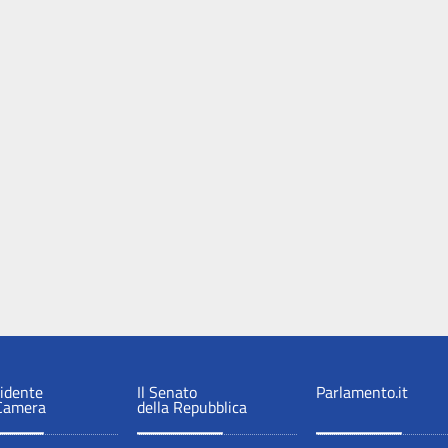
sidente
Il Senato
Parlamento.it
 Camera
della Repubblica