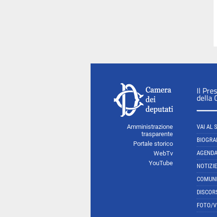
Il Pre
della
Amministrazione
VAI AL 
trasparente
BIOGRA
Portale storico
AGEND
WebTv
YouTube
NOTIZIE
COMUNI
DISCOR
FOTO/V