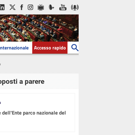
Internazionale
Accesso rapido
e
oposti a parere
4
 dell'Ente parco nazionale del