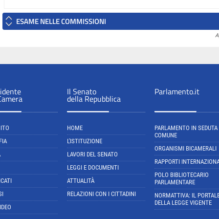
ESAME NELLE COMMISSIONI
A
sidente
Il Senato
Parlamento.it
 Camera
della Repubblica
SITO
HOME
PARLAMENTO IN SEDUTA
COMUNE
FIA
L'ISTITUZIONE
ORGANISMI BICAMERALI
A
LAVORI DEL SENATO
RAPPORTI INTERNAZIONA
LEGGI E DOCUMENTI
POLO BIBLIOTECARIO
CATI
ATTUALITÀ
PARLAMENTARE
SI
RELAZIONI CON I CITTADINI
NORMATTIVA: IL PORTAL
DELLA LEGGE VIGENTE
IDEO