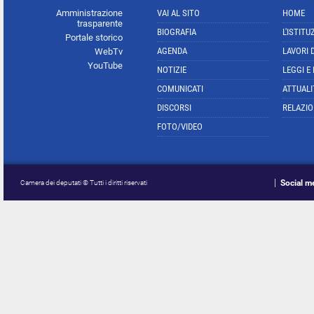
Amministrazione
VAI AL SITO
HOME
trasparente
BIOGRAFIA
L'ISTITU
Portale storico
AGENDA
LAVORI 
WebTv
YouTube
NOTIZIE
LEGGI E
COMUNICATI
ATTUALI
DISCORSI
RELAZIO
FOTO/VIDEO
Social m
Camera dei deputati © Tutti i diritti riservati