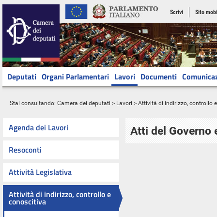
Scrivi
Sito mobi
Deputati
Organi Parlamentari
Lavori
Documenti
Comunica
Stai consultando:
Camera dei deputati
>
Lavori
>
Attività di indirizzo, controllo
Agenda dei Lavori
Atti del Governo 
Resoconti
Attività Legislativa
Attività di indirizzo, controllo e
conoscitiva