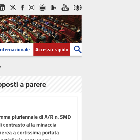
Internazionale
Accesso rapido
e
oposti a parere
amma pluriennale di A/R n. SMD
i contrasto alla minaccia
a aerea a cortissima portata