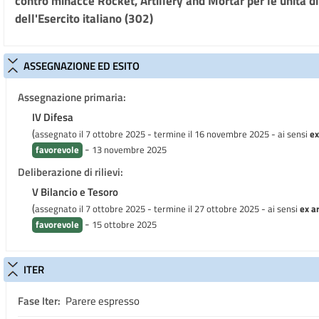
contro minacce Rocket, Artillery and Mortar per le unità di 
dell'Esercito italiano (302)
ASSEGNAZIONE ED ESITO
Assegnazione primaria:
IV Difesa
(
assegnato il 7 ottobre 2025 - termine il 16 novembre 2025
- ai sensi
ex
-
favorevole
13 novembre 2025
Deliberazione di rilievi:
V Bilancio e Tesoro
(
assegnato il 7 ottobre 2025 - termine il 27 ottobre 2025
- ai sensi
ex ar
-
favorevole
15 ottobre 2025
ITER
Fase Iter:
Parere espresso