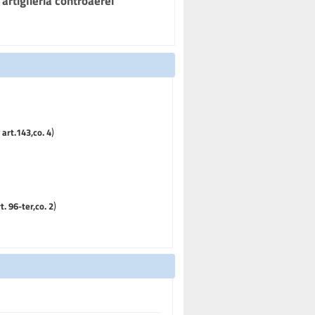
artiglieria controaerei
)
 art.143,co. 4
)
t. 96-ter,co. 2