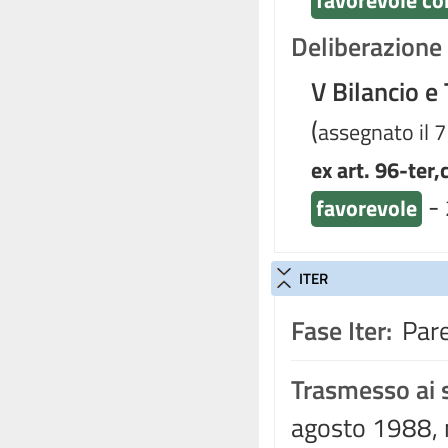
favorevole co
Deliberazione d
V Bilancio e
(
assegnato il 
ex art. 96-ter,
-
favorevole
ITER
Fase Iter:
Pare
Trasmesso ai s
agosto 1988, n