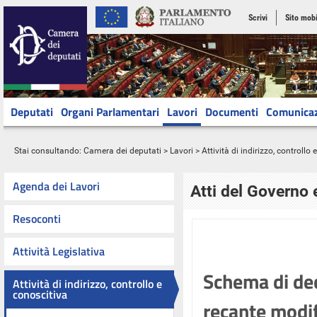
Scrivi
Sito mobi
Deputati
Organi Parlamentari
Lavori
Documenti
Comunica
Stai consultando:
Camera dei deputati
>
Lavori
>
Attività di indirizzo, controllo
Agenda dei Lavori
Atti del Governo 
Resoconti
Attività Legislativa
Schema di dec
Attività di indirizzo, controllo e
conoscitiva
recante modif