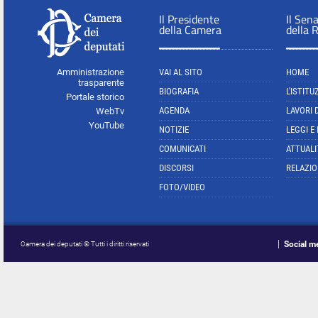
Il Presidente
Il Sen
della Camera
della 
Amministrazione
VAI AL SITO
HOME
trasparente
BIOGRAFIA
L'ISTITU
Portale storico
AGENDA
LAVORI 
WebTv
YouTube
NOTIZIE
LEGGI E
COMUNICATI
ATTUALI
DISCORSI
RELAZIO
FOTO/VIDEO
Social m
Camera dei deputati © Tutti i diritti riservati