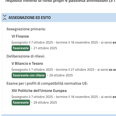
requisito minimo di fondi propri e passività ammissibili (31
ASSEGNAZIONE ED ESITO
Assegnazione primaria:
VI Finanze
(
assegnato il 7 ottobre 2025 - termine il 16 novembre 2025
- ai sensi
ex
-
favorevole
21 ottobre 2025
Deliberazione di rilievi:
V Bilancio e Tesoro
(
assegnato il 7 ottobre 2025 - termine il 27 ottobre 2025
- ai sensi
ex ar
-
favorevole con rilievo
29 ottobre 2025
Esame per i profili di compatibilità normativa UE:
XIV Politiche dell'Unione Europea
(
assegnato il 7 ottobre 2025 - termine il 16 novembre 2025
- ai sensi
ex
-
favorevole
29 ottobre 2025