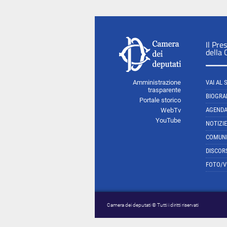
Il Pre
della
Amministrazione
VAI AL 
trasparente
BIOGRA
Portale storico
AGEND
WebTv
YouTube
NOTIZIE
COMUNI
DISCOR
FOTO/V
Camera dei deputati © Tutti i diritti riservati