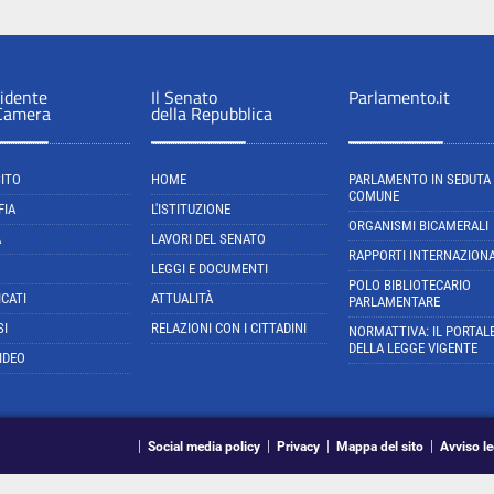
sidente
Il Senato
Parlamento.it
 Camera
della Repubblica
SITO
HOME
PARLAMENTO IN SEDUTA
COMUNE
FIA
L'ISTITUZIONE
ORGANISMI BICAMERALI
A
LAVORI DEL SENATO
RAPPORTI INTERNAZIONA
LEGGI E DOCUMENTI
POLO BIBLIOTECARIO
CATI
ATTUALITÀ
PARLAMENTARE
SI
RELAZIONI CON I CITTADINI
NORMATTIVA: IL PORTAL
DELLA LEGGE VIGENTE
IDEO
Social media policy
Privacy
Mappa del sito
Avviso le