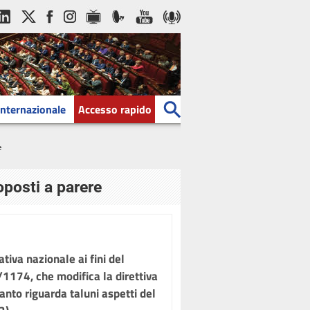
Internazionale
Accesso rapido
e
oposti a parere
iva nazionale ai fini del
/1174, che modifica la direttiva
nto riguarda taluni aspetti del