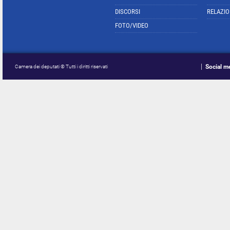
DISCORSI
RELAZIO
FOTO/VIDEO
Social m
Camera dei deputati © Tutti i diritti riservati