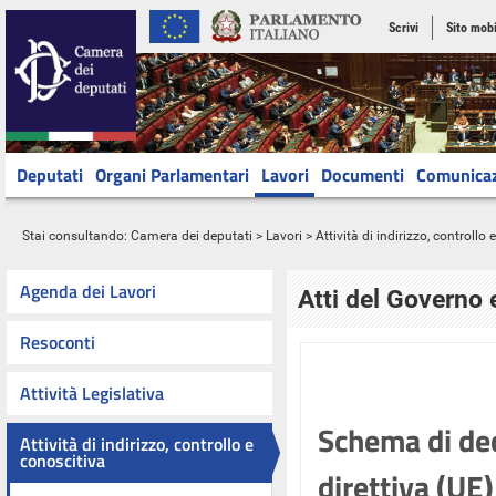
Scrivi
Sito mobi
Deputati
Organi Parlamentari
Lavori
Documenti
Comunica
Stai consultando:
Camera dei deputati
>
Lavori
>
Attività di indirizzo, controllo
Agenda dei Lavori
Atti del Governo 
Resoconti
Attività Legislativa
Schema di dec
Attività di indirizzo, controllo e
conoscitiva
direttiva (UE