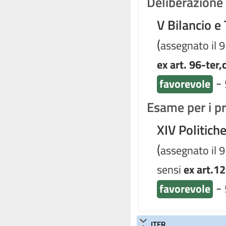
Deliberazione d
V Bilancio e
(
assegnato il 
ex art. 96-ter,
-
favorevole
Esame per i pr
XIV Politich
(
assegnato il 
sensi
ex art.12
-
favorevole
ITER