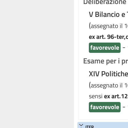
Deliberazione d
V Bilancio e
(
assegnato il 
ex art. 96-ter,
-
favorevole
Esame per i pr
XIV Politich
(
assegnato il 
sensi
ex art.12
-
favorevole
ITER