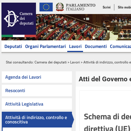
Scrivi
Sito mobi
Deputati
Organi Parlamentari
Lavori
Documenti
Comunica
Stai consultando:
Camera dei deputati
>
Lavori
>
Attività di indirizzo, controllo
Agenda dei Lavori
Atti del Governo 
Resoconti
Attività Legislativa
Schema di dec
Attività di indirizzo, controllo e
conoscitiva
direttiva (UE