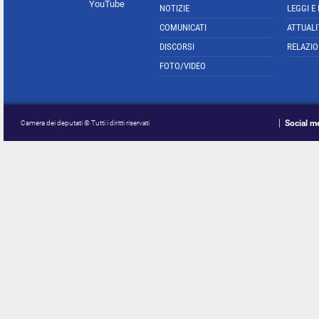
YouTube
NOTIZIE
LEGGI E
COMUNICATI
ATTUALI
DISCORSI
RELAZIO
FOTO/VIDEO
Social m
Camera dei deputati © Tutti i diritti riservati