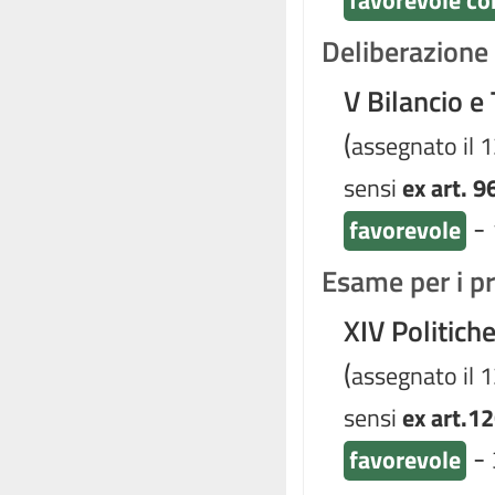
favorevole co
Deliberazione d
V Bilancio e
(
assegnato il 
sensi
ex art. 9
-
favorevole
Esame per i pr
XIV Politich
(
assegnato il 
sensi
ex art.12
-
favorevole