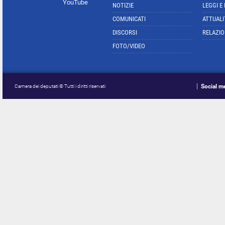
YouTube
NOTIZIE
LEGGI E
COMUNICATI
ATTUALI
DISCORSI
RELAZIO
FOTO/VIDEO
Social m
Camera dei deputati © Tutti i diritti riservati