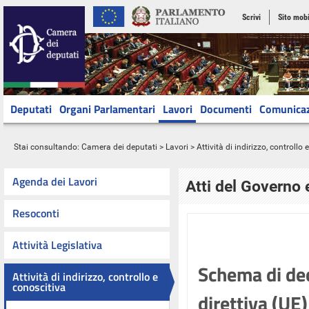
Scrivi
Sito mobi
Deputati
Organi Parlamentari
Lavori
Documenti
Comunica
Stai consultando:
Camera dei deputati
>
Lavori
>
Attività di indirizzo, controllo
Agenda dei Lavori
Atti del Governo 
Resoconti
Attività Legislativa
Schema di dec
Attività di indirizzo, controllo e
conoscitiva
direttiva (UE