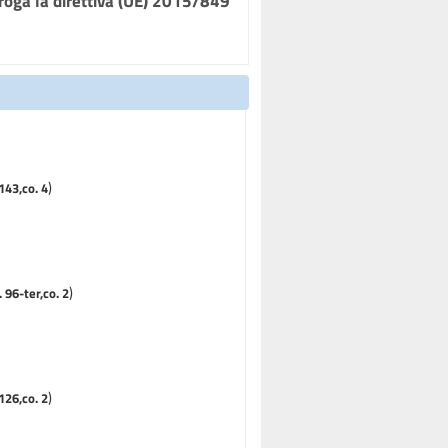
broga la direttiva (UE) 2015/849
)
143,co. 4
)
. 96-ter,co. 2
)
126,co. 2