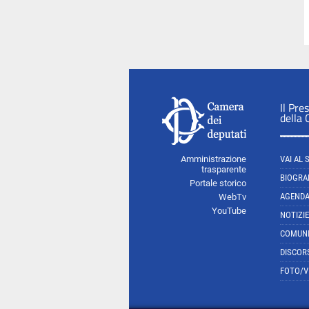
Il Pre
della
Amministrazione
VAI AL 
trasparente
BIOGRA
Portale storico
AGEND
WebTv
YouTube
NOTIZIE
COMUNI
DISCOR
FOTO/V