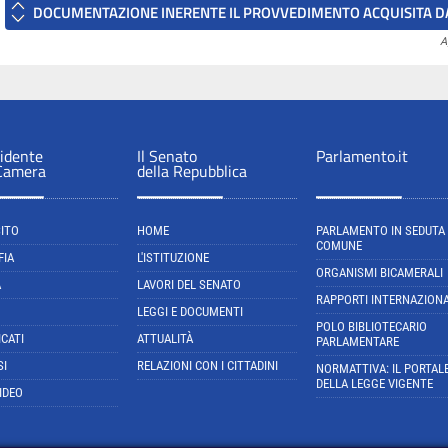
DOCUMENTAZIONE INERENTE IL PROVVEDIMENTO ACQUISITA DA
A
sidente
Il Senato
Parlamento.it
 Camera
della Repubblica
SITO
HOME
PARLAMENTO IN SEDUTA
COMUNE
FIA
L'ISTITUZIONE
ORGANISMI BICAMERALI
A
LAVORI DEL SENATO
RAPPORTI INTERNAZIONA
LEGGI E DOCUMENTI
POLO BIBLIOTECARIO
CATI
ATTUALITÀ
PARLAMENTARE
SI
RELAZIONI CON I CITTADINI
NORMATTIVA: IL PORTAL
DELLA LEGGE VIGENTE
IDEO