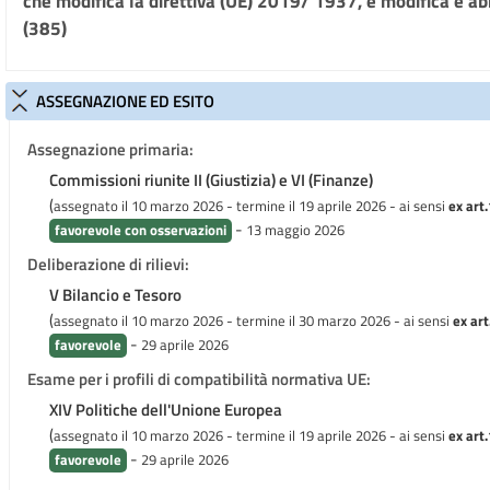
che modifica la direttiva (UE) 2019/ 1937, e modifica e a
(385)
ASSEGNAZIONE ED ESITO
Assegnazione primaria:
Commissioni riunite II (Giustizia) e VI (Finanze)
(
assegnato il 10 marzo 2026 - termine il 19 aprile 2026
- ai sensi
ex art.
-
favorevole con osservazioni
13 maggio 2026
Deliberazione di rilievi:
V Bilancio e Tesoro
(
assegnato il 10 marzo 2026 - termine il 30 marzo 2026
- ai sensi
ex art
-
favorevole
29 aprile 2026
Esame per i profili di compatibilità normativa UE:
XIV Politiche dell'Unione Europea
(
assegnato il 10 marzo 2026 - termine il 19 aprile 2026
- ai sensi
ex art.
-
favorevole
29 aprile 2026