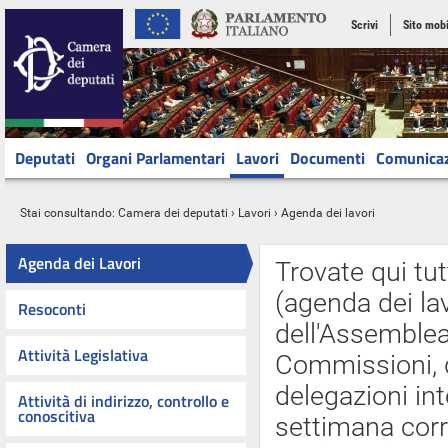
Scrivi
Sito mobi
Deputati
Organi Parlamentari
Lavori
Documenti
Comunica
Stai consultando:
Camera dei deputati
›
Lavori
› Agenda dei lavori
Agenda dei Lavori
Trovate qui tut
(agenda dei lav
Resoconti
dell'Assemblea 
Attività Legislativa
Commissioni, d
delegazioni int
Attività di indirizzo, controllo e
conoscitiva
settimana cor