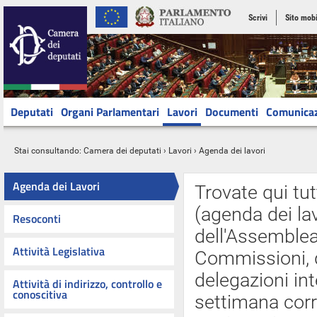
Scrivi
Sito mobi
Deputati
Organi Parlamentari
Lavori
Documenti
Comunica
Stai consultando:
Camera dei deputati
›
Lavori
› Agenda dei lavori
Agenda dei Lavori
Trovate qui tut
(agenda dei lav
Resoconti
dell'Assemblea 
Attività Legislativa
Commissioni, d
delegazioni int
Attività di indirizzo, controllo e
conoscitiva
settimana cor