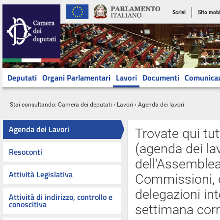
Scrivi
Sito mobi
Deputati
Organi Parlamentari
Lavori
Documenti
Comunica
Stai consultando:
Camera dei deputati
›
Lavori
› Agenda dei lavori
Agenda dei Lavori
Trovate qui tut
(agenda dei lav
Resoconti
dell'Assemblea 
Attività Legislativa
Commissioni, d
delegazioni int
Attività di indirizzo, controllo e
conoscitiva
settimana cor