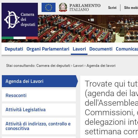
Scrivi
Sito mobi
Deputati
Organi Parlamentari
Lavori
Documenti
Comunica
Stai consultando:
Camera dei deputati
›
Lavori
› Agenda dei lavori
Agenda dei Lavori
Trovate qui tut
(agenda dei lav
Resoconti
dell'Assemblea 
Attività Legislativa
Commissioni, d
delegazioni int
Attività di indirizzo, controllo e
conoscitiva
settimana cor