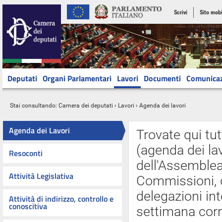
Scrivi
Sito mobi
Deputati
Organi Parlamentari
Lavori
Documenti
Comunica
Stai consultando:
Camera dei deputati
›
Lavori
› Agenda dei lavori
Agenda dei Lavori
Trovate qui tut
(agenda dei lav
Resoconti
dell'Assemblea 
Attività Legislativa
Commissioni, d
delegazioni int
Attività di indirizzo, controllo e
conoscitiva
settimana cor