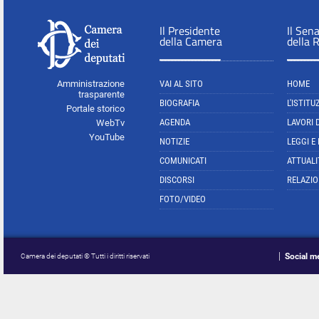
Il Presidente
Il Sen
della Camera
della 
Amministrazione
VAI AL SITO
HOME
trasparente
BIOGRAFIA
L'ISTITU
Portale storico
AGENDA
LAVORI 
WebTv
YouTube
NOTIZIE
LEGGI E
COMUNICATI
ATTUALI
DISCORSI
RELAZIO
FOTO/VIDEO
Social m
Camera dei deputati © Tutti i diritti riservati