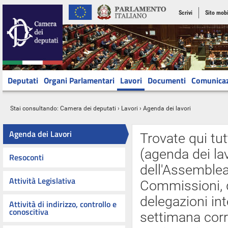
Scrivi
Sito mobi
Deputati
Organi Parlamentari
Lavori
Documenti
Comunica
Stai consultando:
Camera dei deputati
›
Lavori
› Agenda dei lavori
Agenda dei Lavori
Trovate qui tut
(agenda dei lav
Resoconti
dell'Assemblea 
Attività Legislativa
Commissioni, d
delegazioni int
Attività di indirizzo, controllo e
conoscitiva
settimana cor