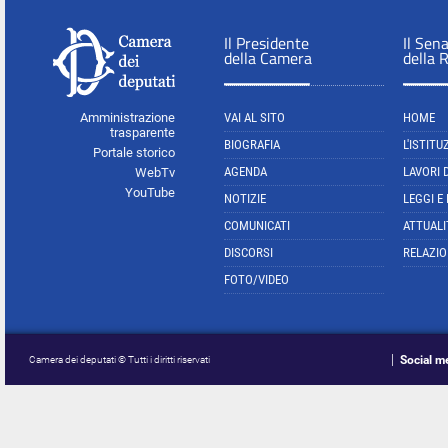
Il Presidente
Il Sen
della Camera
della 
Amministrazione
VAI AL SITO
HOME
trasparente
BIOGRAFIA
L'ISTITU
Portale storico
AGENDA
LAVORI 
WebTv
YouTube
NOTIZIE
LEGGI E
COMUNICATI
ATTUALI
DISCORSI
RELAZIO
FOTO/VIDEO
Social m
Camera dei deputati © Tutti i diritti riservati