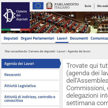
Scrivi
Sito mobi
Deputati
Organi Parlamentari
Lavori
Documenti
Comunica
Stai consultando:
Camera dei deputati
›
Lavori
› Agenda dei lavori
Agenda dei Lavori
Trovate qui tut
(agenda dei lav
Resoconti
dell'Assemblea 
Attività Legislativa
Commissioni, d
delegazioni int
Attività di indirizzo, controllo e
conoscitiva
settimana cor