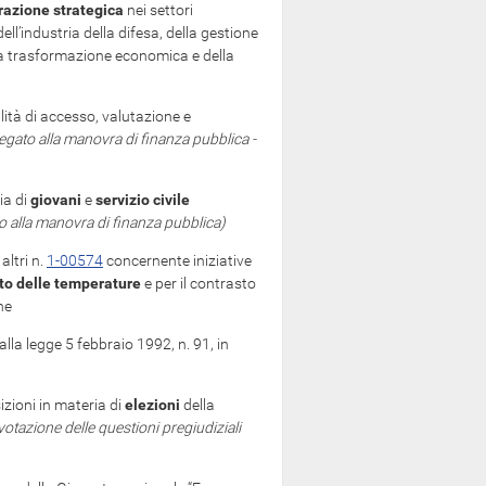
azione strategica
nei settori
dell’industria della difesa, della gestione
ella trasformazione economica e della
lità di accesso, valutazione e
legato alla manovra di finanza pubblica -
ia di
giovani
e
servizio civile
to alla manovra di finanza pubblica)
altri n.
1-00574
concernente iniziative
o delle temperature
e per il contrasto
ane
 alla legge 5 febbraio 1992, n. 91, in
sizioni in materia di
elezioni
della
otazione delle questioni pregiudiziali