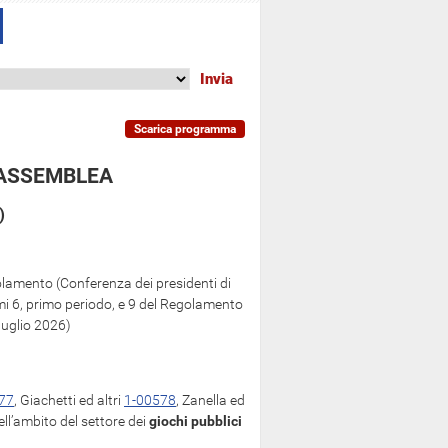
Scarica programma
'ASSEMBLEA
)
golamento (Conferenza dei presidenti di
mi 6, primo periodo, e 9 del Regolamento
luglio 2026)
77
, Giachetti ed altri
1-00578
, Zanella ed
ell’ambito del settore dei
giochi pubblici