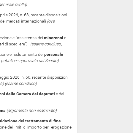
enerale svolta)
rile 2026, n. 63, recante disposizioni
i dei mercati internazionali
(ove
otezione e l’assistenza dei
minorenni
e
eri di scegliere”)
(esame concluso)
azione e reclutamento del
personale
a pubblica - approvato dal Senato)
aggio 2026, n. 66, recante disposizioni
26)
(esame concluso)
oni della Camera dei deputati
e del
ema
(argomento non esaminato)
uidazione del trattamento di fine
one dei limiti di importo per l’erogazione