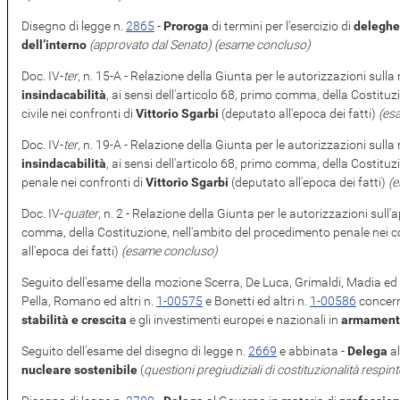
Disegno di legge n.
2865
​ -
Proroga
di termini per l’esercizio di
deleghe
dell’interno
(approvato dal Senato)
(esame concluso)
Doc. IV-
ter
, n. 15-A - Relazione della Giunta per le autorizzazioni sulla 
insindacabilità
, ai sensi dell'articolo 68, primo comma, della Costitu
civile nei confronti di
Vittorio Sgarbi
(deputato all'epoca dei fatti)
(es
Doc. IV-
ter
, n. 19-A - Relazione della Giunta per le autorizzazioni sulla 
insindacabilità
, ai sensi dell'articolo 68, primo comma, della Costitu
penale nei confronti di
Vittorio Sgarbi
(deputato all'epoca dei fatti)
(
Doc. IV-
quater
, n. 2 - Relazione della Giunta per le autorizzazioni sull'a
comma, della Costituzione, nell'ambito del procedimento penale nei c
all'epoca dei fatti)
(esame concluso)
Seguito dell'esame della mozione Scerra, De Luca, Grimaldi, Madia ed a
Pella, Romano ed altri n.
1-00575
e Bonetti ed altri n.
1-00586
concerne
stabilità e crescita
e gli investimenti europei e nazionali in
armament
Seguito dell’esame del disegno di legge n.
2669
​ e abbinata -
Delega
al
nucleare sostenibile
(
questioni pregiudiziali di costituzionalità respint