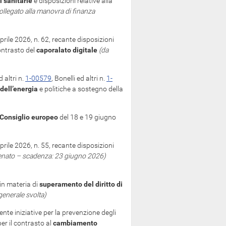
i sanitarie
e disposizioni relative alla
ollegato alla manovra di finanza
prile 2026, n. 62, recante disposizioni
ontrasto del
caporalato digitale
(da
 altri n.
1-00579
, Bonelli ed altri n.
1-
dell’energia
e politiche a sostegno della
Consiglio europeo
del 18 e 19 giugno
prile 2026, n. 55, recante disposizioni
enato – scadenza: 23 giugno 2026)
in materia di
superamento del diritto di
generale svolta)
nte iniziative per la prevenzione degli
per il contrasto al
cambiamento