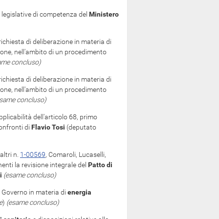
legislative di competenza del
Ministero
richiesta di deliberazione in materia di
zione, nell'ambito di un procedimento
ame concluso)
richiesta di deliberazione in materia di
zione, nell'ambito di un procedimento
esame concluso)
pplicabilità dell'articolo 68, primo
onfronti di
Flavio Tosi
(deputato
ltri n.
1-00569
, Comaroli, Lucaselli,
nti la revisione integrale del
Patto di
i
(esame concluso)
 Governo in materia di
energia
e
)
(esame concluso)