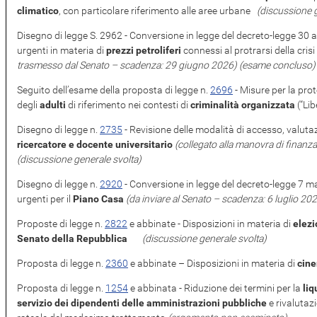
climatico
, con particolare riferimento alle aree urbane
(discussione g
Disegno di legge S. 2962 - Conversione in legge del decreto-legge 30 ap
urgenti in materia di
prezzi petroliferi
connessi al protrarsi della cris
trasmesso dal Senato – scadenza: 29 giugno 2026)
(esame concluso)
Seguito dell’esame della proposta di legge n.
2696
​ - Misure per la pr
degli
adulti
di riferimento nei contesti di
criminalità organizzata
(“Lib
Disegno di legge n.
2735
​ - Revisione delle modalità di accesso, valut
ricercatore e docente universitario
(collegato alla manovra di finanz
(discussione generale svolta)
Disegno di legge n.
2920
​ - Conversione in legge del decreto-legge 7 m
urgenti per il
Piano Casa
(da inviare al Senato – scadenza: 6 luglio 20
Proposte di legge n.
2822
​ e abbinate - Disposizioni in materia di
elezi
Senato della Repubblica
(discussione generale svolta)
Proposta di legge n.
2360
​ e abbinate – Disposizioni in materia di
cin
Proposta di legge n.
1254
​ e abbinata - Riduzione dei termini per la
liq
servizio dei dipendenti delle amministrazioni pubbliche
e rivalutazi