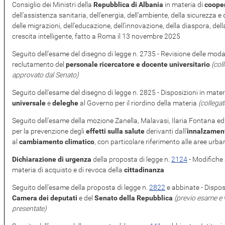
Consiglio dei Ministri della
Repubblica di Albania
in materia di
cooper
dell’assistenza sanitaria, dell’energia, dell’ambiente, della sicurezza e 
delle migrazioni, dell’educazione, dell’innovazione, della diaspora, d
crescita intelligente, fatto a Roma il 13 novembre 2025
Seguito dell'esame del disegno di legge n. 2735 - Revisione delle moda
reclutamento del
personale ricercatore e docente universitario
(col
approvato dal Senato)
Seguito dell'esame del disegno di legge n. 2825 - Disposizioni in mater
universale
e
deleghe
al Governo per il riordino della materia
(collega
Seguito dell'esame della mozione Zanella, Malavasi, Ilaria Fontana ed 
per la prevenzione degli
effetti sulla salute
derivanti dall'
innalzament
al
cambiamento climatico
, con particolare riferimento alle aree urb
Dichiarazione di urgenza
della proposta di legge n.
2124
​ - Modifiche
materia di acquisto e di revoca della
cittadinanza
Seguito dell'esame della proposta di legge n.
2822
​ e abbinate - Dispo
Camera dei deputati
e del
Senato della Repubblica
(previo esame e v
presentate)