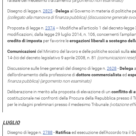
rateale del medesimo trattamento
(argomento non esaminato)
Disegno di legge n.
2825
​ -
Delega
al Governo in materia di politiche pe
(collegato alla manovra di finanza pubblica)
(discussione generale svol
Proposta di legge n.
2374
​ – Modifiche all’articolo 1 del decreto-legg
modificazioni, dalla legge 29 luglio 2014, n. 106, concernenti l’amplia
credito di imposta
per favorire le
erogazioni liberali a sostegno dell
Comunicazioni
del Ministro del lavoro e delle politiche sociali sulla
si
14-
bis
del decreto legislativo 9 aprile 2008, n. 81
(comunicazioni rese)
Discussione sulle linee generali del disegno di legge n.
2628
​ -
Delega
a
dell’ordinamento della professione di
dottore commercialista
ed
espe
finanza pubblica)
(argomento non esaminato)
Deliberazione in merito alla proposta di elevazione di un
conflitto di 
costituzionale nei confronti della Procura della Repubblica presso il 
per le indagini preliminari presso il medesimo Tribunale
(votazione eff
LUGLIO
Disegno di legge n.
2788
​ -
Ratifica
ed esecuzione dell’Accordo tra il Go