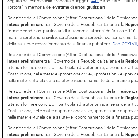
Seguito dell'esame
della proposta di legge n.
441
​ e abbinate
-
Istituz
Tortora” in memoria delle
vittime di errori giudiziari
Relazione della I Commissione (Affari Costituzionali, della Presidenza 
intesa preliminare
tra il Governo della Repubblica italiana e la
Regio
forme e condizioni particolari di autonomia, ai sensi dell’articolo 116
materie «protezione civile», «professioni» e «previdenza complementare
della salute» e «coordinamento della finanza pubblica» (
Doc. CCXLVII,
Relazione della I Commissione (Affari Costituzionali, della Presidenza 
intesa preliminare
tra il Governo della Repubblica italiana e la
Regio
ulteriori forme e condizioni particolari di autonomia, ai sensi dell’art
Costituzione, nelle materie «protezione civile», «professioni» e «prev
nelle materie «tutela della salute» e «coordinamento della finanza pub
Relazione della I Commissione (Affari Costituzionali, della Presidenza 
intesa preliminare
tra il Governo della Repubblica italiana e la
Regio
ulteriori forme e condizioni particolari di autonomia, ai sensi dell’art
Costituzione, nelle materie «protezione civile», «professioni» e «prev
nelle materie «tutela della salute» e «coordinamento della finanza pub
Relazione della I Commissione (Affari Costituzionali, della Presidenza 
intesa preliminare
tra il Governo della Repubblica italiana e la
Regio