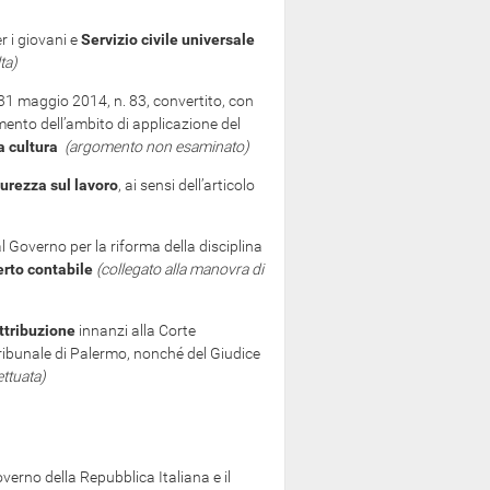
r i giovani e
Servizio civile universale
ta)
e 31 maggio 2014, n. 83, convertito, con
mento dell’ambito di applicazione del
a cultura
(argomento non esaminato)
curezza sul lavoro
, ai sensi dell’articolo
l Governo per la riforma della disciplina
rto contabile
(collegato alla manovra di
attribuzione
innanzi alla Corte
Tribunale di Palermo, nonché del Giudice
ettuata)
verno della Repubblica Italiana e il