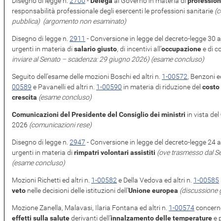
Disegno di legge n.
2700
​ -
Delega
al Governo in materia di
profession
responsabilità professionale degli esercenti le professioni sanitarie
(c
pubblica)
(argomento non esaminato)
Disegno di legge n.
2911
​ - Conversione in legge del decreto-legge 30 a
urgenti in materia di
salario giusto
, di incentivi all’
occupazione
e di c
inviare al Senato – scadenza: 29 giugno 2026)
(esame concluso)
Seguito dell’esame delle mozioni Boschi ed altri n.
1-00572
, Benzoni ed
00589
e Pavanelli ed altri n.
1-00590
in materia di riduzione del
costo 
crescita
(esame concluso)
Comunicazioni del Presidente del Consiglio dei ministri
in vista del
2026
(comunicazioni rese)
Disegno di legge n.
2947
​ - Conversione in legge del decreto-legge 24 a
urgenti in materia di
rimpatri volontari assistiti
(ove trasmesso dal S
(esame concluso)
Mozioni Richetti ed altri n.
1-00582
e Della Vedova ed altri n.
1-00585
veto
nelle decisioni delle istituzioni dell'
Unione europea
(discussione 
Mozione Zanella, Malavasi, Ilaria Fontana ed altri n.
1-00574
concerne
effetti sulla salute
derivanti dell’
innalzamento delle temperature
e 