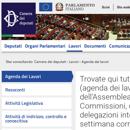
Scrivi
Sito mobi
Deputati
Organi Parlamentari
Lavori
Documenti
Comunica
Stai consultando:
Camera dei deputati
›
Lavori
› Agenda dei lavori
Agenda dei Lavori
Trovate qui tut
(agenda dei lav
Resoconti
dell'Assemblea 
Attività Legislativa
Commissioni, d
delegazioni int
Attività di indirizzo, controllo e
conoscitiva
settimana cor