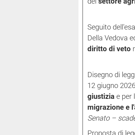
del
settore ag
Seguito dell'es
Della Vedova ed
diritto di veto
n
Disegno di legg
12 giugno 2026,
giustizia
e per 
migrazione e l'
Senato – scad
Proposta di le