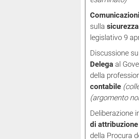
Comunicazion
sulla
sicurezza
legislativo 9 ap
Discussione sul
Delega
al Gover
della professio
contabile
(coll
(argomento no
Deliberazione i
di attribuzion
della Procura d