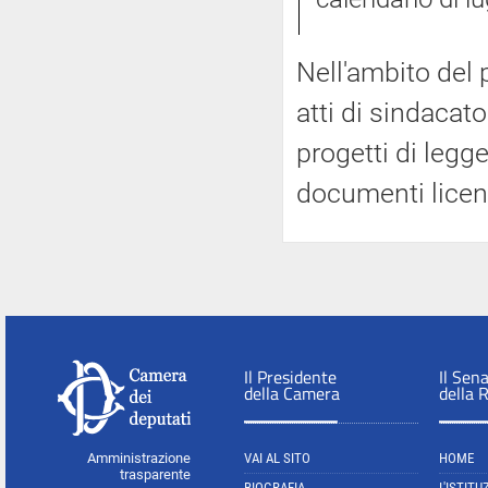
Nell'ambito del 
atti di sindacato
progetti di legge
documenti licenz
Il Presidente
Il Sen
della Camera
della 
Amministrazione
VAI AL SITO
HOME
trasparente
BIOGRAFIA
L'ISTITU