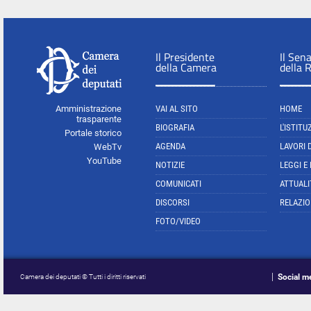
Il Presidente
Il Sen
della Camera
della 
Amministrazione
VAI AL SITO
HOME
trasparente
BIOGRAFIA
L'ISTITU
Portale storico
AGENDA
LAVORI 
WebTv
YouTube
NOTIZIE
LEGGI E
COMUNICATI
ATTUALI
DISCORSI
RELAZIO
FOTO/VIDEO
Social m
Camera dei deputati © Tutti i diritti riservati