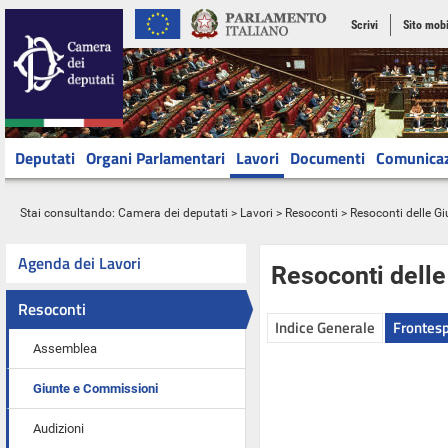
Scrivi
Sito mobi
Deputati
Organi Parlamentari
Lavori
Documenti
Comunica
Stai consultando:
Camera dei deputati
>
Lavori
>
Resoconti
>
Resoconti delle G
Agenda dei Lavori
Resoconti dell
Resoconti
Indice Generale
Frontesp
Assemblea
Giunte e Commissioni
Audizioni