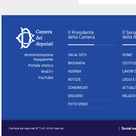
Il Presidente
Il Sen
della Camera
della 
Amministrazione
VAI AL SITO
HOME
trasparente
BIOGRAFIA
L'ISTITU
Portale storico
AGENDA
LAVORI 
WebTv
YouTube
NOTIZIE
LEGGI E
COMUNICATI
ATTUALI
DISCORSI
RELAZIO
FOTO/VIDEO
Social m
Camera dei deputati © Tutti i diritti riservati