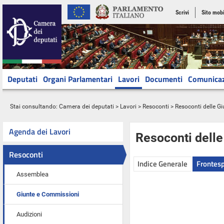
Scrivi
Sito mobi
Deputati
Organi Parlamentari
Lavori
Documenti
Comunica
Stai consultando:
Camera dei deputati
>
Lavori
>
Resoconti
>
Resoconti delle G
Agenda dei Lavori
Resoconti dell
Resoconti
Indice Generale
Frontesp
Assemblea
Giunte e Commissioni
Audizioni