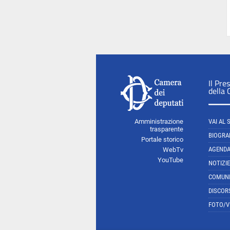
Il Pre
della
Amministrazione
VAI AL 
trasparente
BIOGRA
Portale storico
AGEND
WebTv
YouTube
NOTIZIE
COMUNI
DISCOR
FOTO/V