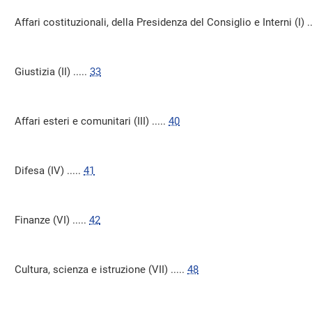
Affari costituzionali, della Presidenza del Consiglio e Interni (I) ..
Giustizia (II) .....
33
Affari esteri e comunitari (III) .....
40
Difesa (IV) .....
41
Finanze (VI) .....
42
Cultura, scienza e istruzione (VII) .....
48