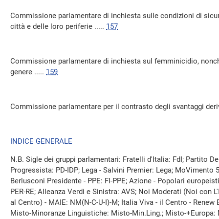
Commissione parlamentare di inchiesta sulle condizioni di sicur
città e delle loro periferie .....
157
Commissione parlamentare di inchiesta sul femminicidio, nonch
genere .....
159
Commissione parlamentare per il contrasto degli svantaggi derivan
INDICE GENERALE
N.B. Sigle dei gruppi parlamentari: Fratelli d'Italia: FdI; Partito
Progressista: PD-IDP; Lega - Salvini Premier: Lega; MoVimento 5 S
Berlusconi Presidente - PPE: FI-PPE; Azione - Popolari europeist
PER-RE; Alleanza Verdi e Sinistra: AVS; Noi Moderati (Noi con L'It
al Centro) - MAIE: NM(N-C-U-I)-M; Italia Viva - il Centro - Renew
Misto-Minoranze Linguistiche: Misto-Min.Ling.; Misto-+Europa: