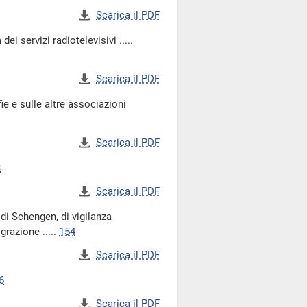
Scarica il PDF
i servizi radiotelevisivi .....
Scarica il PDF
 e sulle altre associazioni
Scarica il PDF
3
Scarica il PDF
di Schengen, di vigilanza
grazione .....
154
Scarica il PDF
6
Scarica il PDF