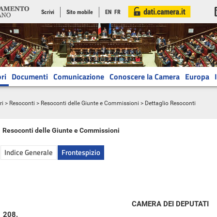
Scrivi
Sito mobile
EN
FR
ri
Documenti
Comunicazione
Conoscere la Camera
Europa
ri
>
Resoconti
>
Resoconti delle Giunte e Commissioni
> Dettaglio Resoconti
Resoconti delle Giunte e Commissioni
Indice Generale
Frontespizio
CAMERA DEI DEPUTATI
208.