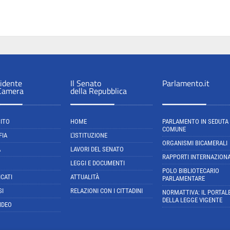
sidente
Il Senato
Parlamento.it
 Camera
della Repubblica
SITO
HOME
PARLAMENTO IN SEDUTA
COMUNE
FIA
L'ISTITUZIONE
ORGANISMI BICAMERALI
A
LAVORI DEL SENATO
RAPPORTI INTERNAZIONA
LEGGI E DOCUMENTI
POLO BIBLIOTECARIO
CATI
ATTUALITÀ
PARLAMENTARE
SI
RELAZIONI CON I CITTADINI
NORMATTIVA: IL PORTAL
DELLA LEGGE VIGENTE
IDEO