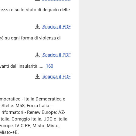
ezza e sullo stato di degrado delle
Scarica il PDF
é su ogni forma di violenza di
Scarica il PDF
ti dall'insularità .....
160
Scarica il PDF
 Democratico - Italia Democratica e
telle: M5S; Forza Italia -
i riformatori - Renew Europe: AZ-
alia, Coraggio Italia, UDC e Italia
 Europe: IV-C-RE; Misto: Misto;
 Misto-+E.