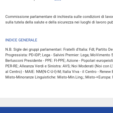
Commissione parlamentare di inchiesta sulle condizioni di lavoro
sulla tutela della salute e della sicurezza nei luoghi di lavoro pubbl
INDICE GENERALE
N.B. Sigle dei gruppi parlamentari: Fratelli d'Italia: FdI; Partito
Progressista: PD-IDP; Lega - Salvini Premier: Lega; MoVimento 5 S
Berlusconi Presidente - PPE: FI-PPE; Azione - Popolari europeist
PER-RE; Alleanza Verdi e Sinistra: AVS; Noi Moderati (Noi con L'It
al Centro) - MAIE: NM(N-C-U-I)-M; Italia Viva - il Centro - Renew
Misto-Minoranze Linguistiche: Misto-Min.Ling.; Misto-+Europa: