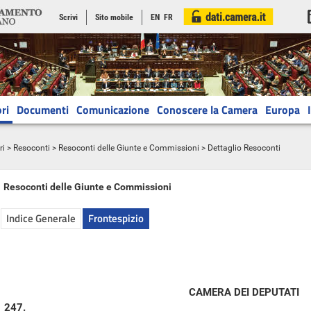
Scrivi
Sito mobile
EN
FR
ri
Documenti
Comunicazione
Conoscere la Camera
Europa
ri
>
Resoconti
>
Resoconti delle Giunte e Commissioni
> Dettaglio Resoconti
Resoconti delle Giunte e Commissioni
Indice Generale
Frontespizio
CAMERA DEI DEPUTATI
247.