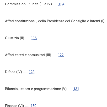
Commissioni Riunite (III e IV) .....
104
Affari costituzionali, della Presidenza del Consiglio e Interni (I) ..
Giustizia (II) .....
116
Affari esteri e comunitari (III) .....
122
Difesa (IV) .....
123
Bilancio, tesoro e programmazione (V) .....
131
Finanze (VI) .....
150