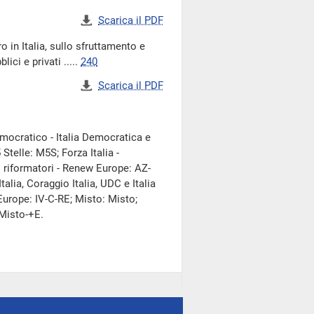
Scarica il PDF
 in Italia, sullo sfruttamento e
ici e privati .....
240
Scarica il PDF
 Democratico - Italia Democratica e
telle: M5S; Forza Italia -
i riformatori - Renew Europe: AZ-
alia, Coraggio Italia, UDC e Italia
 Europe: IV-C-RE; Misto: Misto;
 Misto-+E.