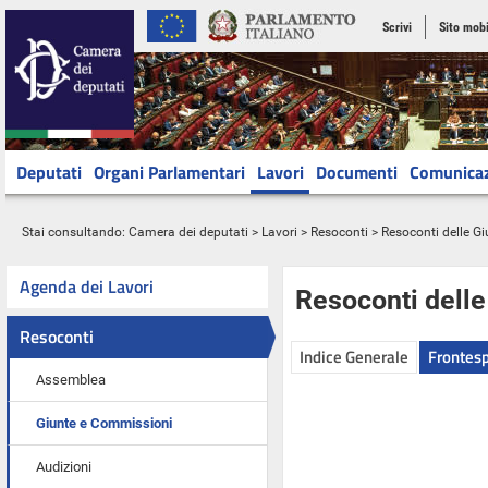
Scrivi
Sito mobi
Deputati
Organi Parlamentari
Lavori
Documenti
Comunica
Stai consultando:
Camera dei deputati
>
Lavori
>
Resoconti
>
Resoconti delle G
Agenda dei Lavori
Resoconti dell
Resoconti
Indice Generale
Frontesp
Assemblea
Giunte e Commissioni
Audizioni