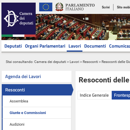
Scrivi
Sito mobi
Deputati
Organi Parlamentari
Lavori
Documenti
Comunica
Stai consultando:
Camera dei deputati
>
Lavori
>
Resoconti
>
Resoconti delle G
Agenda dei Lavori
Resoconti dell
Resoconti
Indice Generale
Frontesp
Assemblea
Giunte e Commissioni
Audizioni