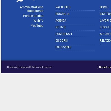
Amministrazione
VAI AL SITO
HOME
trasparente
BIOGRAFIA
L'ISTITU
Portale storico
AGENDA
LAVORI 
WebTv
YouTube
NOTIZIE
LEGGI E
COMUNICATI
ATTUALI
DISCORSI
RELAZIO
FOTO/VIDEO
Social m
Camera dei deputati © Tutti i diritti riservati