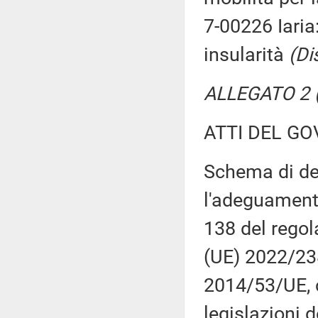
7-00226 Iaria:
insularità
(Di
ALLEGATO 2 (
ATTI DEL GO
Schema di dec
l'adeguamento
138 del regol
(UE) 2022/238
2014/53/UE, 
legislazioni 