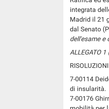
Ratifica ed e
integrata del
Madrid il 21
dal Senato (P
dell'esame e 
ALLEGATO 1 (
RISOLUZIONI
7-00114 Deidda
di insularità.
7-00176 Ghirra
mobilità per 