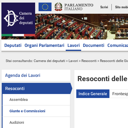
Scrivi
Sito mobi
Deputati
Organi Parlamentari
Lavori
Documenti
Comunica
Stai consultando:
Camera dei deputati
>
Lavori
>
Resoconti
>
Resoconti delle G
Agenda dei Lavori
Resoconti dell
Resoconti
Indice Generale
Frontesp
Assemblea
Giunte e Commissioni
Audizioni