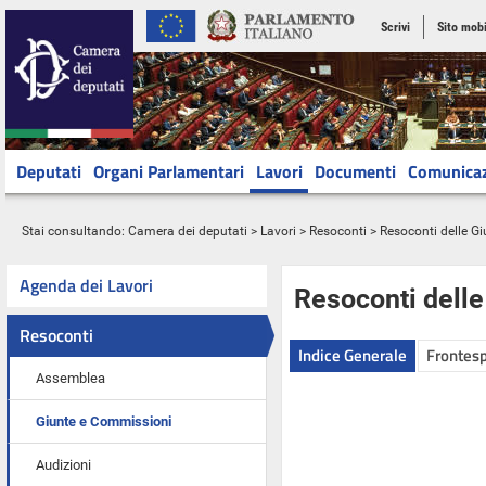
Scrivi
Sito mobi
Deputati
Organi Parlamentari
Lavori
Documenti
Comunica
Stai consultando:
Camera dei deputati
>
Lavori
>
Resoconti
>
Resoconti delle G
Agenda dei Lavori
Resoconti dell
Resoconti
Indice Generale
Frontesp
Assemblea
Giunte e Commissioni
Audizioni