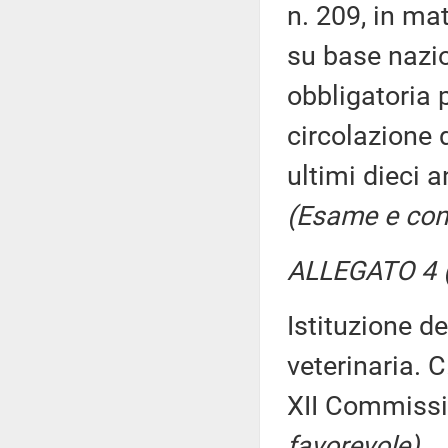
n. 209, in ma
su base nazion
obbligatoria p
circolazione d
ultimi dieci 
(Esame e con
ALLEGATO 4 (
Istituzione d
veterinaria. 
XII Commiss
favorevole)