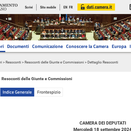
Scrivi
Sito mobile
EN
FR
ri
Documenti
Comunicazione
Conoscere la Camera
Europa
ri
>
Resoconti
>
Resoconti delle Giunte e Commissioni
> Dettaglio Resoconti
Resoconti delle Giunte e Commissioni
Indice Generale
Frontespizio
CAMERA DEI DEPUTATI
Mercoledì 18 settembre 202