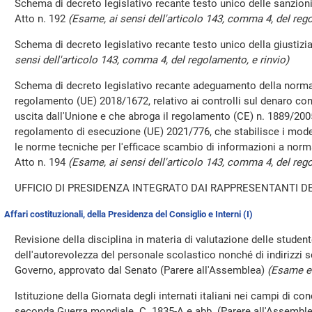
Schema di decreto legislativo recante testo unico delle sanzioni 
Atto n. 192
(Esame, ai sensi dell'articolo 143, comma 4, del rego
Schema di decreto legislativo recante testo unico della giustizia
sensi dell'articolo 143, comma 4, del regolamento, e rinvio)
Schema di decreto legislativo recante adeguamento della normat
regolamento (UE) 2018/1672, relativo ai controlli sul denaro cont
uscita dall'Unione e che abroga il regolamento (CE) n. 1889/2005
regolamento di esecuzione (UE) 2021/776, che stabilisce i mode
le norme tecniche per l'efficace scambio di informazioni a nor
Atto n. 194
(Esame, ai sensi dell'articolo 143, comma 4, del rego
UFFICIO DI PRESIDENZA INTEGRATO DAI RAPPRESENTANTI DE
Affari costituzionali, della Presidenza del Consiglio e Interni (I)
Revisione della disciplina in materia di valutazione delle student
dell'autorevolezza del personale scolastico nonché di indirizzi sc
Governo, approvato dal Senato (Parere all'Assemblea)
(Esame e 
Istituzione della Giornata degli internati italiani nei campi di 
seconda Guerra mondiale. C. 1835-A e abb. (Parere all'Assembl