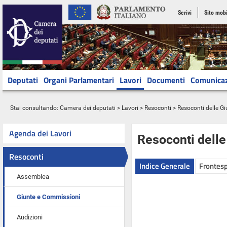
Scrivi
Sito mobi
Deputati
Organi Parlamentari
Lavori
Documenti
Comunica
Stai consultando:
Camera dei deputati
>
Lavori
>
Resoconti
>
Resoconti delle G
Agenda dei Lavori
Resoconti dell
Resoconti
Indice Generale
Frontesp
Assemblea
Giunte e Commissioni
Audizioni