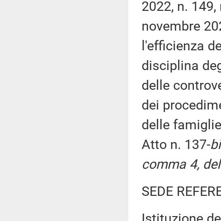
2022, n. 149,
novembre 2021
l'efficienza d
disciplina deg
delle controv
dei procedimen
delle famigli
Atto n. 137-
b
comma 4, del 
SEDE REFER
Istituzione d