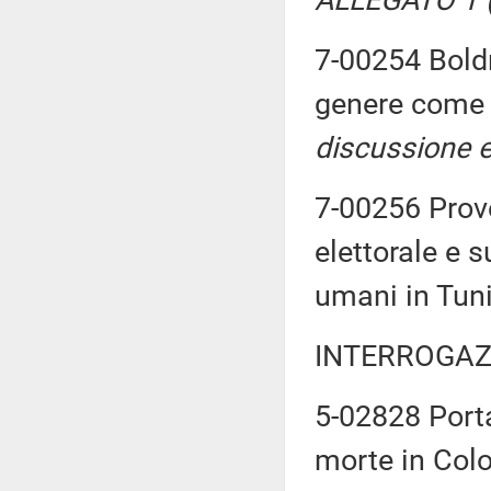
ALLEGATO 1 (
7-00254 Boldr
genere come 
discussione e
7-00256 Prov
elettorale e su
umani in Tun
INTERROGAZ
5-02828 Porta
morte in Col