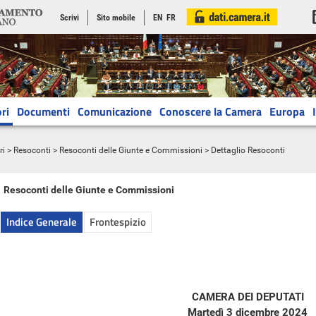
Scrivi
Sito mobile
EN
FR
ri
Documenti
Comunicazione
Conoscere la Camera
Europa
ri
>
Resoconti
>
Resoconti delle Giunte e Commissioni
> Dettaglio Resoconti
Resoconti delle Giunte e Commissioni
Indice Generale
Frontespizio
CAMERA DEI DEPUTATI
Martedì 3 dicembre 2024