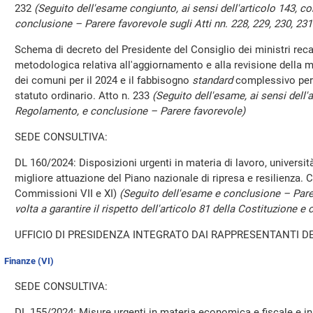
232
(Seguito dell'esame congiunto, ai sensi dell'articolo 143, 
conclusione – Parere favorevole sugli Atti nn. 228, 229, 230, 231
Schema di decreto del Presidente del Consiglio dei ministri rec
metodologica relativa all'aggiornamento e alla revisione della 
dei comuni per il 2024 e il fabbisogno
standard
complessivo per 
statuto ordinario. Atto n. 233
(Seguito dell'esame, ai sensi dell'
Regolamento, e conclusione – Parere favorevole)
SEDE CONSULTIVA:
DL 160/2024: Disposizioni urgenti in materia di lavoro, università
migliore attuazione del Piano nazionale di ripresa e resilienza. 
Commissioni VII e XI)
(Seguito dell'esame e conclusione – Pare
volta a garantire il rispetto dell'articolo 81 della Costituzione e
UFFICIO DI PRESIDENZA INTEGRATO DAI RAPPRESENTANTI DE
Finanze (VI)
SEDE CONSULTIVA:
DL 155/2024: Misure urgenti in materia economica e fiscale e in fa