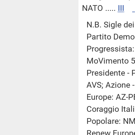
NATO .....
III
N.B. Sigle dei
Partito Democ
Progressista:
MoVimento 5 S
Presidente - 
AVS; Azione -
Europe: AZ-PE
Coraggio Itali
Popolare: NM(
Renew Europe