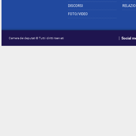
DISCORSI
RELAZIO
FOTO/VIDEO
Social m
Camera dei deputati © Tutti i diritti riservati