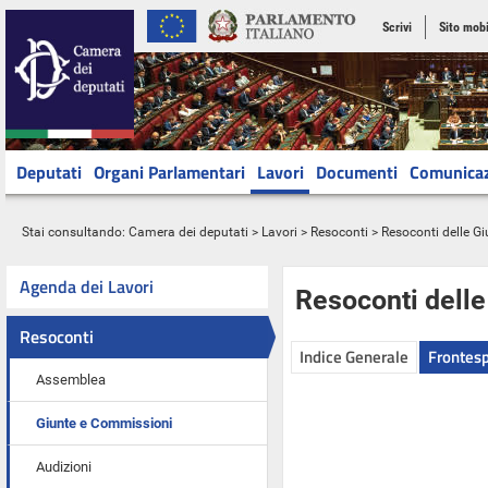
Scrivi
Sito mobi
Deputati
Organi Parlamentari
Lavori
Documenti
Comunica
Stai consultando:
Camera dei deputati
>
Lavori
>
Resoconti
>
Resoconti delle G
Agenda dei Lavori
Resoconti dell
Resoconti
Indice Generale
Frontesp
Assemblea
Giunte e Commissioni
Audizioni