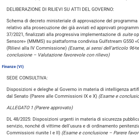
DELIBERAZIONE DI RILIEVI SU ATTI DEL GOVERNO:
Schema di decreto ministeriale di approvazione del programma 
relativo alla prosecuzione dei già avviati ed approvati progra
37/2021, finalizzati alla progressiva implementazione di
suite
ope
Sensore» (MMMS) su piattaforma condivisa Gulfstream G550 «
(Rilievi alla IV Commissione)
(Esame, ai sensi dell'articolo 96-
te
conclusione – Valutazione favorevole con rilievo)
Finanze (VI)
SEDE CONSULTIVA:
Disposizioni e deleghe al Governo in materia di intelligenza arti
dal Senato (Parere alle Commissioni IX e X)
(Esame e conclusio
ALLEGATO 1 (Parere approvato)
DL 48/2025: Disposizioni urgenti in materia di sicurezza pubblica
servizio, nonché di vittime dell'usura e di ordinamento penitenzi
Commissioni riunite I e II)
(Esame e conclusione – Parere favor