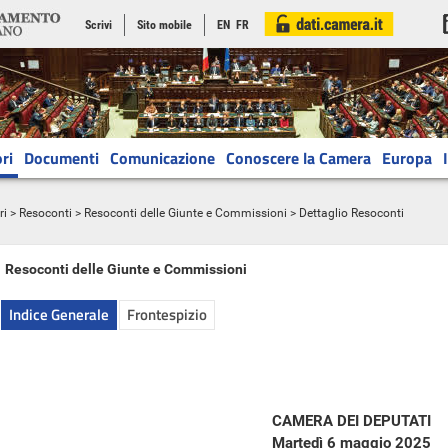
Scrivi
Sito mobile
EN
FR
ri
Documenti
Comunicazione
Conoscere la Camera
Europa
ri
>
Resoconti
>
Resoconti delle Giunte e Commissioni
> Dettaglio Resoconti
Resoconti delle Giunte e Commissioni
Indice Generale
Frontespizio
CAMERA DEI DEPUTATI
Martedì 6 maggio 2025