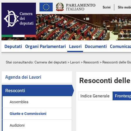
Scrivi
Sito mobi
Deputati
Organi Parlamentari
Lavori
Documenti
Comunica
Stai consultando:
Camera dei deputati
>
Lavori
>
Resoconti
>
Resoconti delle G
Agenda dei Lavori
Resoconti dell
Resoconti
Indice Generale
Frontesp
Assemblea
Giunte e Commissioni
Audizioni