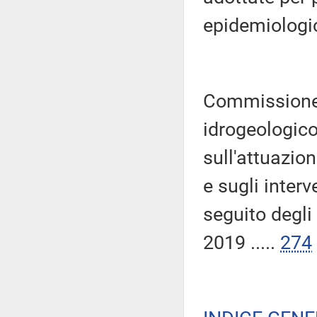
epidemiologi
Commissione 
idrogeologico 
sull'attuazio
e sugli inter
seguito degli 
2019 .....
274