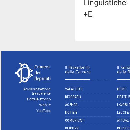
Linguistiche:
+E.
Il Presidente
Il Sen
della Camera
della 
Amministrazione
VAI AL SITO
HOME
trasparente
BIOGRAFIA
L'ISTITU
Portale storico
AGENDA
LAVORI 
WebTv
YouTube
NOTIZIE
LEGGI E
COMUNICATI
ATTUALI
DISCORSI
RELAZIO