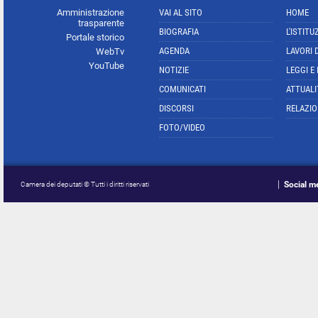
Amministrazione
VAI AL SITO
HOME
trasparente
BIOGRAFIA
L'ISTITU
Portale storico
AGENDA
LAVORI 
WebTv
YouTube
NOTIZIE
LEGGI E
COMUNICATI
ATTUALI
DISCORSI
RELAZIO
FOTO/VIDEO
Social m
Camera dei deputati © Tutti i diritti riservati