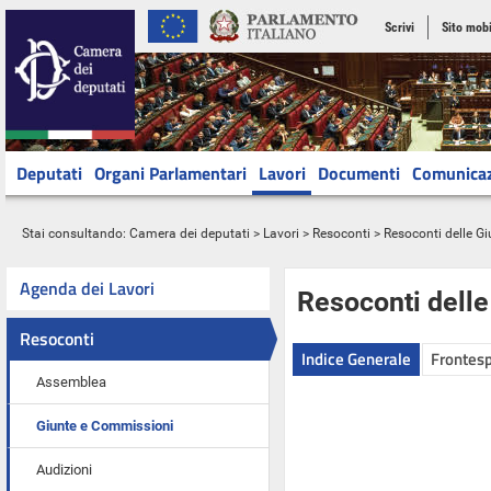
Scrivi
Sito mobi
Deputati
Organi Parlamentari
Lavori
Documenti
Comunica
Stai consultando:
Camera dei deputati
>
Lavori
>
Resoconti
>
Resoconti delle G
Agenda dei Lavori
Resoconti dell
Resoconti
Indice Generale
Frontesp
Assemblea
Giunte e Commissioni
Audizioni