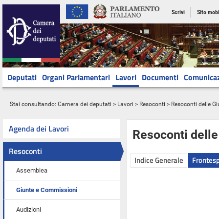
Scrivi
Sito mobi
Deputati
Organi Parlamentari
Lavori
Documenti
Comunica
Stai consultando:
Camera dei deputati
>
Lavori
>
Resoconti
>
Resoconti delle G
Agenda dei Lavori
Resoconti dell
Resoconti
Indice Generale
Frontesp
Assemblea
Giunte e Commissioni
Audizioni