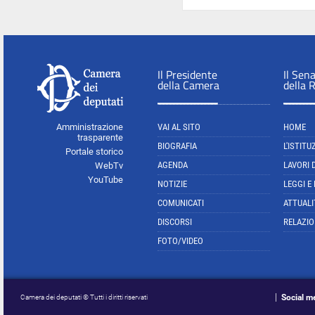
Il Presidente
Il Sen
della Camera
della 
Amministrazione
VAI AL SITO
HOME
trasparente
BIOGRAFIA
L'ISTITU
Portale storico
AGENDA
LAVORI 
WebTv
YouTube
NOTIZIE
LEGGI E
COMUNICATI
ATTUALI
DISCORSI
RELAZIO
FOTO/VIDEO
Social m
Camera dei deputati © Tutti i diritti riservati