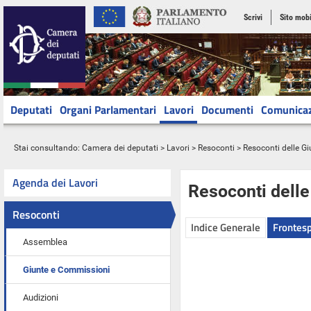
Scrivi
Sito mobi
Deputati
Organi Parlamentari
Lavori
Documenti
Comunica
Stai consultando:
Camera dei deputati
>
Lavori
>
Resoconti
>
Resoconti delle G
Agenda dei Lavori
Resoconti dell
Resoconti
Indice Generale
Frontesp
Assemblea
Giunte e Commissioni
Audizioni