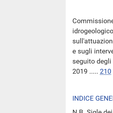
Commissione 
idrogeologico 
sull'attuazio
e sugli inter
seguito degli 
2019 .....
210
INDICE GEN
N.B. Sigle dei