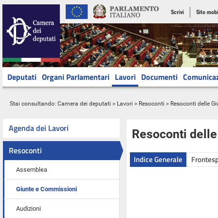
Scrivi
Sito mobi
Deputati
Organi Parlamentari
Lavori
Documenti
Comunica
Stai consultando:
Camera dei deputati
>
Lavori
>
Resoconti
>
Resoconti delle G
Agenda dei Lavori
Resoconti dell
Resoconti
Indice Generale
Frontesp
Assemblea
Giunte e Commissioni
Audizioni