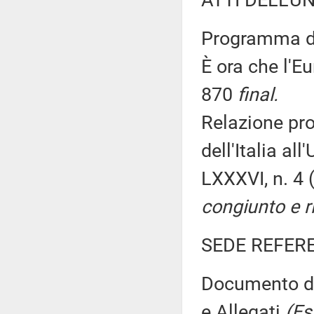
ATTI DELL'U
Programma di
È ora che l'E
870
final.
Relazione pr
dell'Italia al
LXXXVI, n. 4
congiunto e r
SEDE REFER
Documento di 
e Allegati
(Es