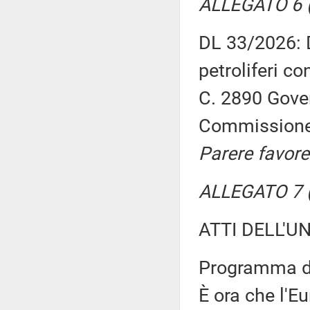
ALLEGATO 6 (
DL 33/2026: D
petroliferi co
C. 2890 Gover
Commission
Parere favore
ALLEGATO 7 (
ATTI DELL'U
Programma di
È ora che l'E