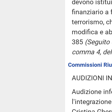
devono istitu
finanziario a 
terrorismo, c
modifica e ab
385
(Seguito 
comma 4, del 
Commissioni Riuni
AUDIZIONI I
Audizione inf
l'integrazion
Cristina Gher