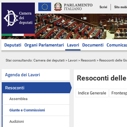
Scrivi
Sito mobi
Deputati
Organi Parlamentari
Lavori
Documenti
Comunica
Stai consultando:
Camera dei deputati
>
Lavori
>
Resoconti
>
Resoconti delle G
Agenda dei Lavori
Resoconti dell
Resoconti
Indice Generale
Frontesp
Assemblea
Giunte e Commissioni
Audizioni