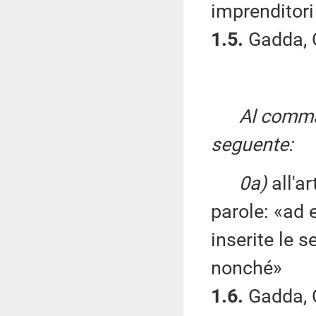
imprenditori
1.5.
Gadda, C
Al comma 
seguente:
0a)
all'a
parole: «ad 
inserite le s
nonché»
1.6.
Gadda, C