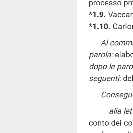
processo pro
*1.9.
Vaccari
*1.10.
Carlon
Al comma 
parola:
elabo
dopo le paro
seguenti:
del
Consegu
alla le
conto dei co