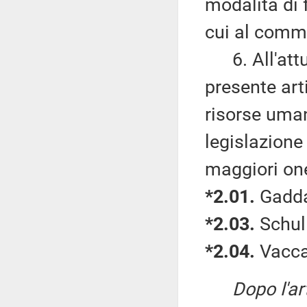
modalità di 
cui al comm
6. All'attua
presente art
risorse uman
legislazione
maggiori one
*2.01.
Gadda,
*2.03.
Schull
*2.04.
Vaccar
Dopo l'ar