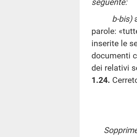
seguente:
b-bis)
a
parole: «tut
inserite le s
documenti con
dei relativi s
1.24.
Cerret
Sopprime