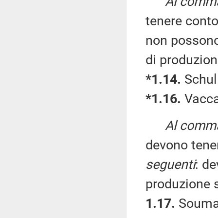
Al comma 
tenere conto
non possono 
di produzion
*1.14.
Schull
*1.16.
Vaccar
Al comma 
devono tene
seguenti
: de
produzione s
1.17.
Soumah