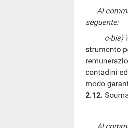
Al comma 
seguente:
c-bis)
i
strumento pe
remunerazion
contadini ed 
modo garant
2.12.
Soumah
Al comma