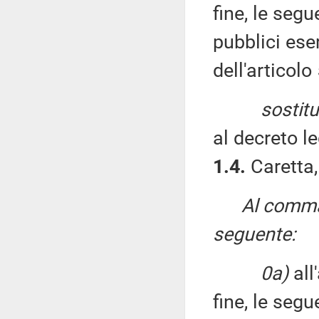
fine, le segu
pubblici ese
dell'articol
sostitu
al decreto l
1.4.
Caretta,
Al comma 
seguente:
0a)
all
fine, le segu