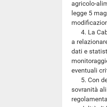
agricolo-alim
legge 5 magg
modificazioni
4. La Cabin
a relazionar
dati e statis
monitoraggi
eventuali cri
5. Con decre
sovranità al
regolamentar