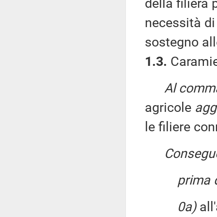
della filiera
necessità di
sostegno alle
1.3.
Caramiel
Al comma 
agricole
agg
le filiere co
Consegu
prima d
0a)
all