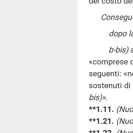
del costo dei
Consegu
dopo la
b-bis)
a
«comprese qu
seguenti: «n
sostenuti di 
bis)»
.
**1.11.
(Nuo
**1.21.
(Nuo