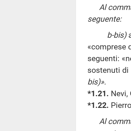
Al comma 
seguente:
b-bis)
a
«comprese qu
seguenti: «n
sostenuti di 
bis)»
.
*1.21.
Nevi, 
*1.22.
Pierro
Al comma 