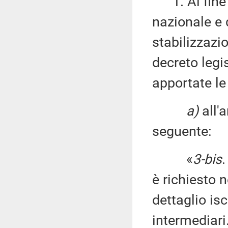
1. Al fine d
nazionale e d
stabilizzazio
decreto legi
apportate le
a)
all'a
seguente:
«
3-bis
è richiesto 
dettaglio isc
intermediari.