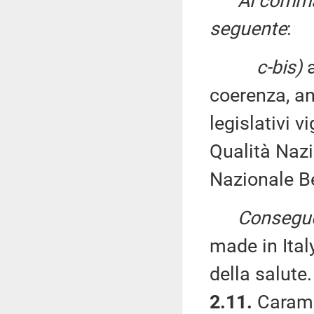
Al comma 
seguente
:
c-bis)
a
coerenza, an
legislativi 
Qualità Naz
Nazionale B
Consegue
made in Ita
della salute.
2.11.
Caramie