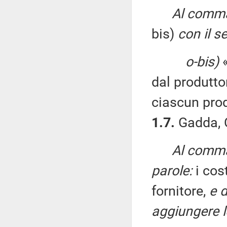
Al comma 
bis)
con il s
o-bis)
«
dal produttor
ciascun pro
1.7.
Gadda, C
Al comma 
parole:
i cos
fornitore,
e d
aggiungere l