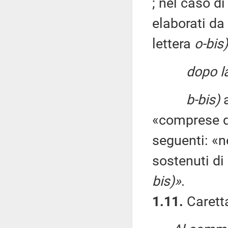
; nel caso d
elaborati da
lettera
o-bis)
dopo la
b-bis)
a
«comprese qu
seguenti: «n
sostenuti di 
bis)»
.
1.11.
Caretta