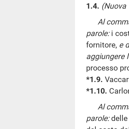
1.4.
(Nuova 
Al comma 
parole:
i cos
fornitore,
e d
aggiungere l
processo pro
*1.9.
Vaccari
*1.10.
Carlon
Al comma 
parole:
delle