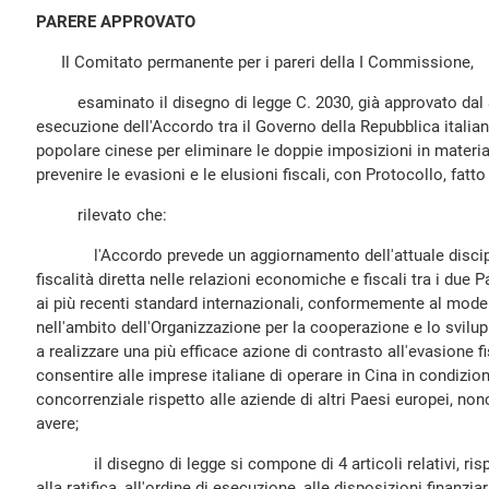
PARERE APPROVATO
Il Comitato permanente per i pareri della I Commissione,
esaminato il disegno di legge C. 2030, già approvato dal Se
esecuzione dell'Accordo tra il Governo della Repubblica italia
popolare cinese per eliminare le doppie imposizioni in materia
prevenire le evasioni e le elusioni fiscali, con Protocollo, fat
rilevato che:
l'Accordo prevede un aggiornamento dell'attuale disciplina
fiscalità diretta nelle relazioni economiche e fiscali tra i due
ai più recenti standard internazionali, conformemente al mode
nell'ambito dell'Organizzazione per la cooperazione e lo svil
a realizzare una più efficace azione di contrasto all'evasione f
consentire alle imprese italiane di operare in Cina in condizion
concorrenziale rispetto alle aziende di altri Paesi europei, nonc
avere;
il disegno di legge si compone di 4 articoli relativi, rispe
alla ratifica, all'ordine di esecuzione, alle disposizioni finanziari