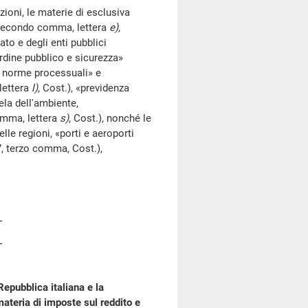
oni, le materie di esclusiva
 secondo comma, lettera
e)
,
to e degli enti pubblici
ordine pubblico e sicurezza»
 e norme processuali» e
lettera
l)
, Cost.), «previdenza
tela dell'ambiente,
omma, lettera
s)
, Cost.), nonché le
lle regioni, «porti e aeroporti
17, terzo comma, Cost.),
epubblica italiana e la
ateria di imposte sul reddito e