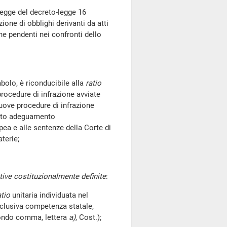
gge del decreto-legge 16
ione di obblighi derivanti da atti
ne pendenti nei confronti dello
o, è riconducibile alla
ratio
 procedure di infrazione avviate
uove procedure di infrazione
iato adeguamento
pea e alle sentenze della Corte di
aterie;
tive costituzionalmente definite
:
atio
unitaria individuata nel
sclusiva competenza statale,
condo comma, lettera
a)
, Cost.);