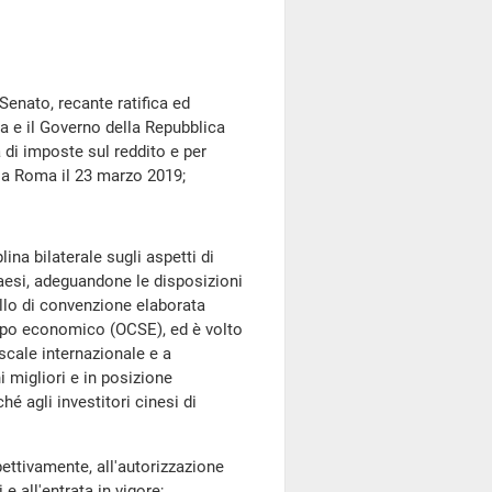
nato, recante ratifica ed
na e il Governo della Repubblica
 di imposte sul reddito e per
to a Roma il 23 marzo 2019;
 bilaterale sugli aspetti di
 Paesi, adeguandone le disposizioni
llo di convenzione elaborata
uppo economico (OCSE), ed è volto
iscale internazionale e a
i migliori e in posizione
hé agli investitori cinesi di
ttivamente, all'autorizzazione
 e all'entrata in vigore;