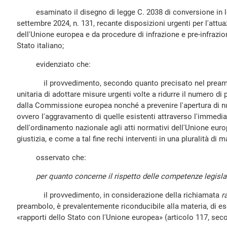
esaminato il disegno di legge C. 2038 di conversione in le
settembre 2024, n. 131, recante disposizioni urgenti per l'attuaz
dell'Unione europea e da procedure di infrazione e pre-infrazio
Stato italiano;
evidenziato che:
il provvedimento, secondo quanto precisato nel preambol
unitaria di adottare misure urgenti volte a ridurre il numero di
dalla Commissione europea nonché a prevenire l'apertura di n
ovvero l'aggravamento di quelle esistenti attraverso l'immed
dell'ordinamento nazionale agli atti normativi dell'Unione euro
giustizia, e come a tal fine rechi interventi in una pluralità di m
osservato che:
per quanto concerne il rispetto delle competenze legisla
il provvedimento, in considerazione della richiamata
r
preambolo, è prevalentemente riconducibile alla materia, di e
«rapporti dello Stato con l'Unione europea» (articolo 117, se