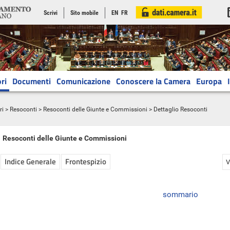
Scrivi
Sito mobile
EN
FR
ri
Documenti
Comunicazione
Conoscere la Camera
Europa
ri
>
Resoconti
>
Resoconti delle Giunte e Commissioni
> Dettaglio Resoconti
Resoconti delle Giunte e Commissioni
Indice Generale
Frontespizio
V
sommario